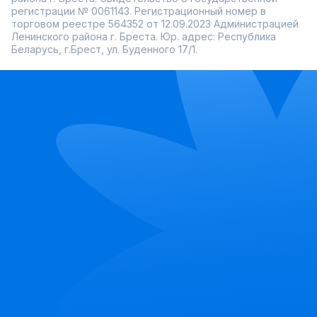
регистрации № 0061143. Регистрационный номер в
торговом реестре 564352 от 12.09.2023 Администрацией
Ленинского района г. Бреста. Юр. адрес: Республика
Беларусь, г.Брест, ул. Буденного 17/1.