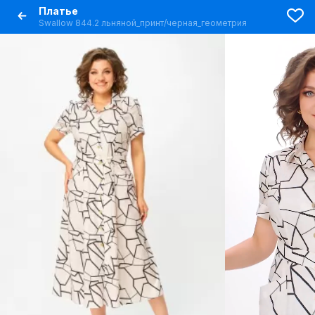
Платье
Swallow 844.2 льняной_принт/черная_геометрия