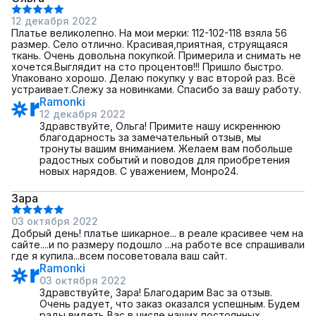
12 декабря 2022
Платье великолепно. На мои мерки: 112-102-118 взяла 56
размер. Село отлично. Красивая,приятная, струящаяся
ткань. Очень довольна покупкой. Примерила и снимать не
хочется.Выглядит на сто процентов!!! Пришло быстро.
Упаковано хорошо. Делаю покупку у вас второй раз. Всё
устраивает.Слежу за новинками. Спасибо за вашу работу.
Ramonki
12 декабря 2022
Здравствуйте, Ольга! Примите нашу искреннюю
благодарность за замечательный отзыв, мы
тронуты вашим вниманием. Желаем вам побольше
радостных событий и поводов для приобретения
новых нарядов. С уважением, Монро24.
Зара
03 октября 2022
Добрый день! платье шикарное... в реале красивее чем на
сайте....и по размеру подошло ...на работе все спрашивали
где я купила...всем посоветовала ваш сайт.
Ramonki
03 октября 2022
Здравствуйте, Зара! Благодарим Вас за отзыв.
Очень радует, что заказ оказался успешным. Будем
рады видеть Вас в числе наших постоянных