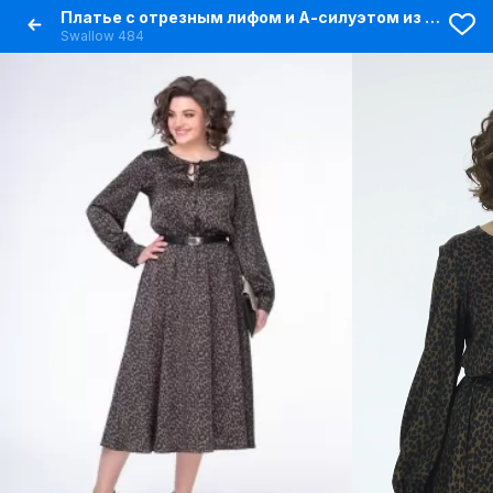
Платье с отрезным лифом и А-силуэтом из сатина
Swallow 484