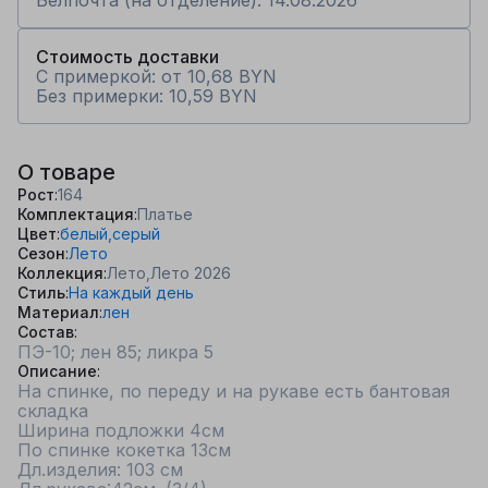
Белпочта (на отделение): 14.08.2026
Стоимость доставки
С примеркой: от 10,68 BYN
Без примерки: 10,59 BYN
О товаре
Рост
164
Комплектация
Платье
Цвет
белый,
серый
Сезон
Лето
Коллекция
Лето,
Лето 2026
Стиль
На каждый день
Материал
лен
Состав
ПЭ-10; лен 85; ликра 5
Описание
На спинке, по переду и на рукаве есть бантовая 
складка

Ширина подложки 4см

По спинке кокетка 13см

Дл.изделия: 103 см
