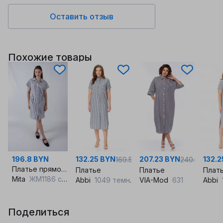
Оставить отзыв
Похожие товары
196.8 BYN
132.25 BYN
207.23 BYN
132.2
169.55
240.96
Платье прямого силуэта с рукавом фонарик и кулиской
Платье
Платье
Плат
Mita
ЖМ1186 синий_полоска
Abbi
1049 темно-серая_полоска
VIA-Mod
631
Abbi
Поделиться