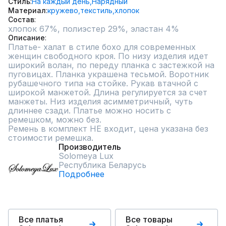
Стиль
На каждый день,
Нарядный
Материал
кружево,
текстиль,
хлопок
Состав
хлопок 67%, полиэстер 29%, эластан 4%
Описание
Платье- халат в стиле бохо для современных 
женщин свободного кроя. По низу изделия идет 
широкий волан, по переду планка с застежкой на 
пуговицах. Планка украшена тесьмой. Воротник 
рубашечного типа на стойке. Рукав втачной с 
широкой манжетой. Длина регулируется за счет 
манжеты. Низ изделия асимметричный, чуть 
длиннее сзади. Платье можно носить с 
ремешком, можно без.

Ремень в комплект НЕ входит, цена указана без 
стоимости ремешка.
Производитель
Solomeya Lux
Республика Беларусь
Подробнее
Все платья
Все товары