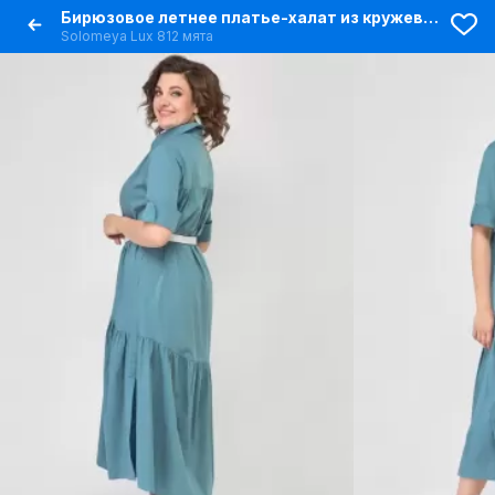
Бирюзовое летнее платье-халат из кружевного текстиля в стиле бохо
Solomeya Lux 812 мята