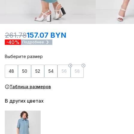
261.78
157.07 BYN
-40%
Подробнее
Выберите размер
48
50
52
54
56
58
Таблица размеров
В других цветах