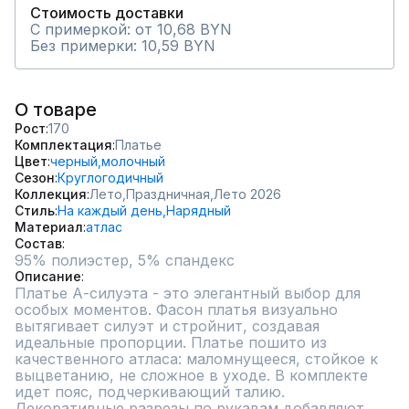
Стоимость доставки
С примеркой: от 10,68 BYN
Без примерки: 10,59 BYN
О товаре
Рост
170
Комплектация
Платье
Цвет
черный,
молочный
Сезон
Круглогодичный
Коллекция
Лето,
Праздничная,
Лето 2026
Стиль
На каждый день,
Нарядный
Материал
атлас
Состав
95% полиэстер, 5% спандекс
Описание
Платье А-силуэта - это элегантный выбор для 
особых моментов. Фасон платья визуально 
вытягивает силуэт и стройнит, создавая 
идеальные пропорции. Платье пошито из 
качественного атласа: маломнущееся, стойкое к 
выцветанию, не сложное в уходе. В комплекте 
идет пояс, подчеркивающий талию. 
Декоративные разрезы по рукавам добавляют 