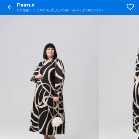
Платье
Содари 731 черный_с_молочными_полосками