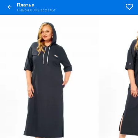
Платье
СиБон 0392 асфальт