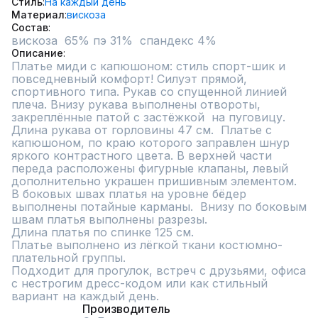
Стиль
На каждый день
Материал
вискоза
Состав
вискоза  65% пэ 31%  спандекс 4%
Описание
Платье миди с капюшоном: стиль спорт-шик и 
повседневный комфорт! Силуэт прямой, 
спортивного типа. Рукав со спущенной линией 
плеча. Внизу рукава выполнены отвороты, 
закреплённые патой с застёжкой  на пуговицу. 
Длина рукава от горловины 47 см.  Платье с 
капюшоном, по краю которого заправлен шнур 
яркого контрастного цвета. В верхней части 
переда расположены фигурные клапаны, левый 
дополнительно украшен пришивным элементом. 
В боковых швах платья на уровне бёдер 
выполнены потайные карманы.  Внизу по боковым 
швам платья выполнены разрезы. 

Длина платья по спинке 125 см. 

Платье выполнено из лёгкой ткани костюмно-
плательной группы.  

Подходит для прогулок, встреч с друзьями, офиса 
с нестрогим дресс-кодом или как стильный 
вариант на каждый день.
Производитель