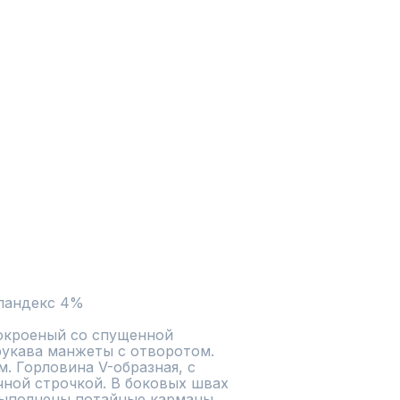
спандекс 4%
окроеный со спущенной 
рукава манжеты с отворотом. 
. Горловина V-образная, с 
ной строчкой. В боковых швах 
выполнены потайные карманы. 