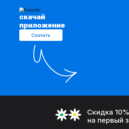
cкачай
приложение
Скачать
Скидка 10
на первый 