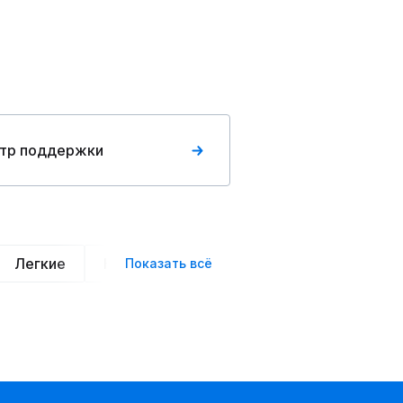
тр поддержки
Легкие
Нарядные
Деловой стиль
Вече
Показать всё