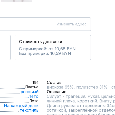
Изменить адрес
Стоимость доставки
С примеркой: от 10,68 BYN
Без примерки: 10,59 BYN
Состав
164
вискоза 65%, полиэстер 31%,  
Платье
розовый
Описание
Лето
Силуэт - трапеция. Рукав цельн
линией плеча, короткий. Внизу 
Лето
На каждый день
Длина рукава от горловины 34см
текстиль
обтачкой, закреплённой отделоч
платья на уровне линии бёдер 