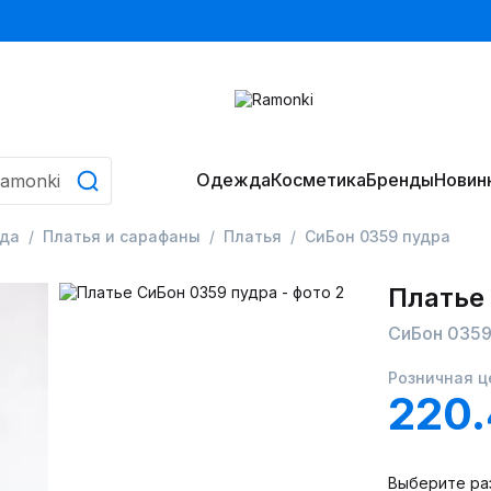
Одежда
Косметика
Бренды
Новин
да
Платья и сарафаны
Платья
СиБон 0359 пудра
Платье
СиБон 0359
Розничная ц
220
Выберите ра