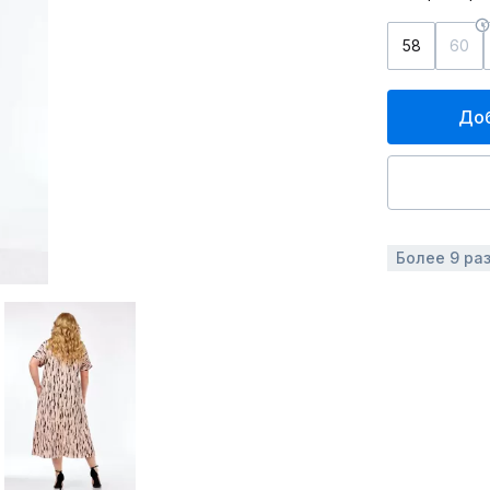
58
60
Доб
Более 9 ра