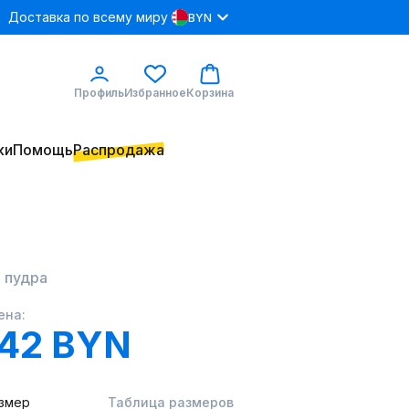
Доставка по всему миру
BYN
Профиль
Избранное
Корзина
ки
Помощь
Распродажа
 пудра
ена:
.42 BYN
змер
Таблица размеров