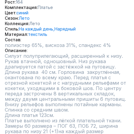
Рост
164
Комплектация
Платье
Цвет
синий
Сезон
Лето
Коллекция
Лето
Стиль
На каждый день,
Нарядный
Материал
текстиль
Состав
полиэстер 65%, вискоза 31%, спандекс 4%
Описание
Силуэт полуприлегающий, расширенный к низу. 
Рукав втачной, одношовный. Низ рукава 
драпируется патой с застёжкой на пуговицу. 
Длина рукава  40 см. Горловина  закруглённая, 
окантована по всему краю. Перед платья с 
отрезной кокеткой и с нагрудными рельефами от 
кокетки, уходящими в боковой шов. По центру 
переда застрочены 8 вертикальных складок, 
между двумя центральными пришиты 6 пуговиц. 
Внизу рельефов выполнены потайные карманы. 
Спинка со средним швом.  

Длина платья 123см.

Платье выполнено из лёгкой плательной ткани.       

Замеры 60 размера – ПОГ 63, ПОБ 72, ширина 
рукава по низу 21 (+1)на каждый размер