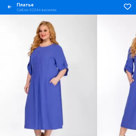
Платье
СиБон 0224л василек