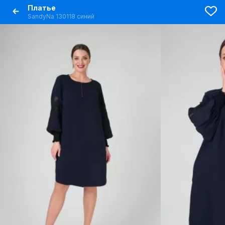
Платье
SandyNa 130118 синий