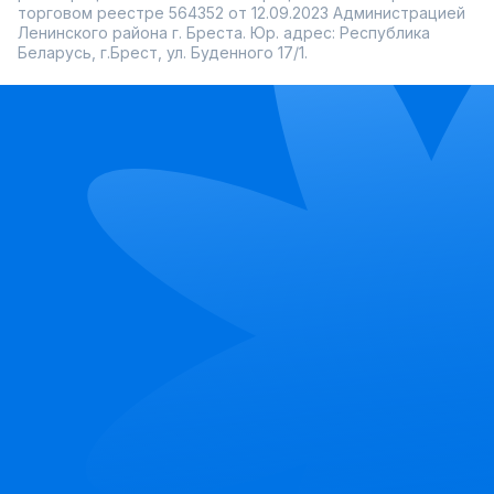
торговом реестре 564352 от 12.09.2023 Администрацией
Ленинского района г. Бреста. Юр. адрес: Республика
Беларусь, г.Брест, ул. Буденного 17/1.