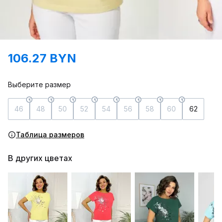
106.27 BYN
Выберите размер
46
48
50
52
54
56
58
60
62
Таблица размеров
В других цветах