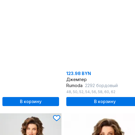
123.98 BYN
Джемпер
Rumoda
2292 бордовый
48
,
50
,
52
,
54
,
56
,
58
,
60
,
62
В корзину
В корзину