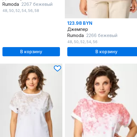
Rumoda
2267 бежевый
48
,
50
,
52
,
54
,
56
,
58
123.98 BYN
Джемпер
Rumoda
2266 бежевый
48
,
50
,
52
,
54
,
56
В корзину
В корзину