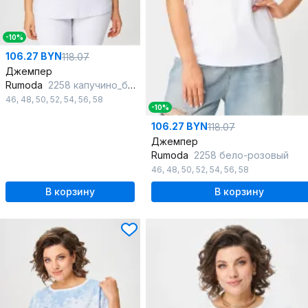
-10%
106.27 BYN
118.07
Джемпер
Rumoda
2258 капучино_белый
46
,
48
,
50
,
52
,
54
,
56
,
58
-10%
106.27 BYN
118.07
Джемпер
Rumoda
2258 бело-розовый
46
,
48
,
50
,
52
,
54
,
56
,
58
В корзину
В корзину