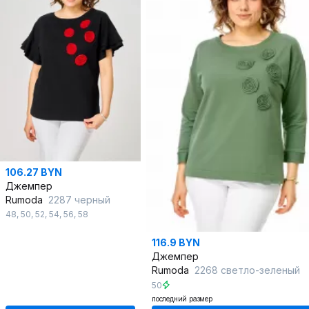
106.27 BYN
Джемпер
Rumoda
2287 черный
48
,
50
,
52
,
54
,
56
,
58
116.9 BYN
Джемпер
Rumoda
2268 светло-зеленый
50
последний размер