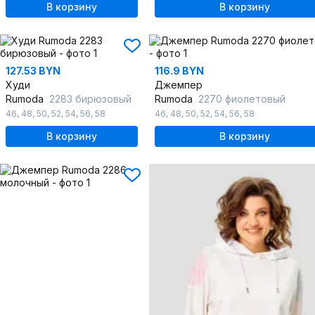
В корзину
В корзину
127.53 BYN
116.9 BYN
Худи
Джемпер
Rumoda
2283 бирюзовый
Rumoda
2270 фиолетовый
46
,
48
,
50
,
52
,
54
,
56
,
58
46
,
48
,
50
,
52
,
54
,
56
,
58
В корзину
В корзину