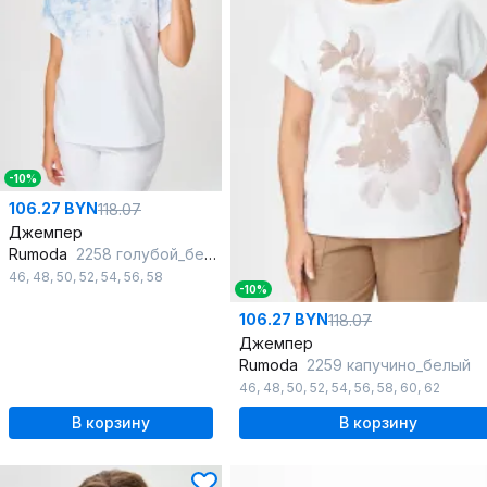
-10%
106.27 BYN
118.07
Джемпер
Rumoda
2258 голубой_белый
46
,
48
,
50
,
52
,
54
,
56
,
58
-10%
106.27 BYN
118.07
Джемпер
Rumoda
2259 капучино_белый
46
,
48
,
50
,
52
,
54
,
56
,
58
,
60
,
62
В корзину
В корзину