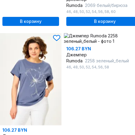
Rumoda
2069 белый/бирюза
46
,
48
,
50
,
52
,
54
,
56
,
58
,
60
В корзину
В корзину
106.27 BYN
Джемпер
Rumoda
2258 зеленый_белый
46
,
48
,
50
,
52
,
54
,
56
,
58
106.27 BYN