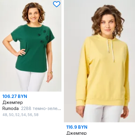
106.27 BYN
Джемпер
Rumoda
2288 темно-зеленый
48
,
50
,
52
,
54
,
56
,
58
116.9 BYN
Джемпер