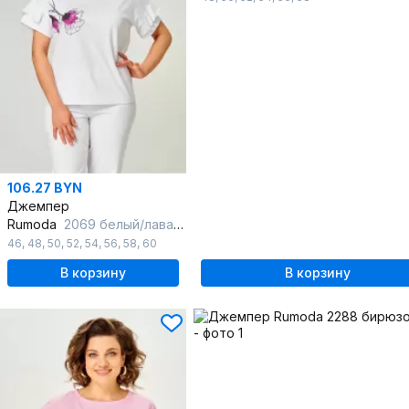
106.27 BYN
Джемпер
Rumoda
2069 белый/лаванда
46
,
48
,
50
,
52
,
54
,
56
,
58
,
60
В корзину
В корзину