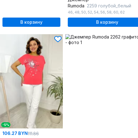
Rumoda
2259 голубой_белый
46
,
48
,
50
,
52
,
54
,
56
,
58
,
60
,
62
В корзину
В корзину
-5%
106.27 BYN
111.86