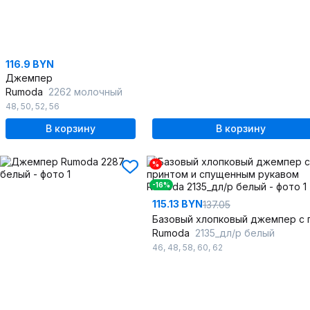
116.9 BYN
Джемпер
Rumoda
2262 молочный
48
,
50
,
52
,
56
В корзину
В корзину
%
-16%
115.13 BYN
137.05
Rumoda
2135_дл/р белый
46
,
48
,
58
,
60
,
62