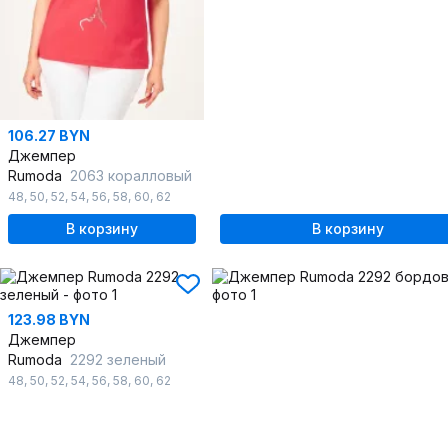
106.27 BYN
Джемпер
Rumoda
2063 коралловый
48
,
50
,
52
,
54
,
56
,
58
,
60
,
62
В корзину
В корзину
123.98 BYN
Джемпер
Rumoda
2292 зеленый
48
,
50
,
52
,
54
,
56
,
58
,
60
,
62