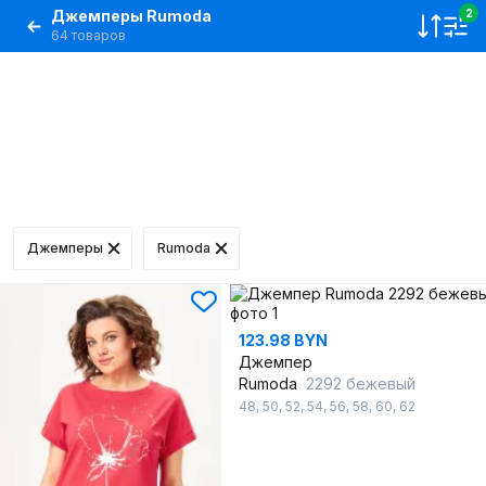
Джемперы Rumoda
2
64 товаров
Джемперы
Rumoda
123.98 BYN
Джемпер
Rumoda
2292 бежевый
48
,
50
,
52
,
54
,
56
,
58
,
60
,
62