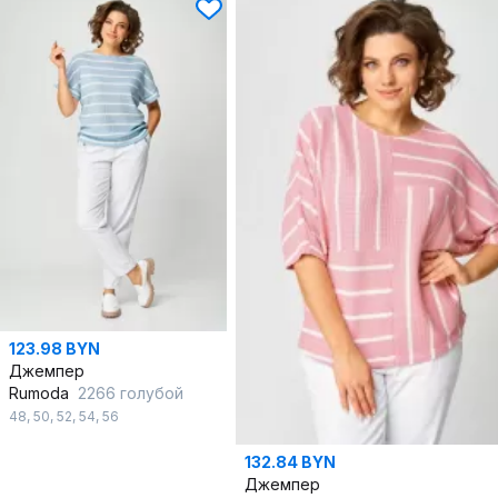
123.98 BYN
Джемпер
Rumoda
2266 голубой
48
,
50
,
52
,
54
,
56
132.84 BYN
Джемпер