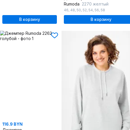
Rumoda
2270 желтый
46
,
48
,
50
,
52
,
54
,
56
,
58
В корзину
В корзину
116.9 BYN
Джемпер