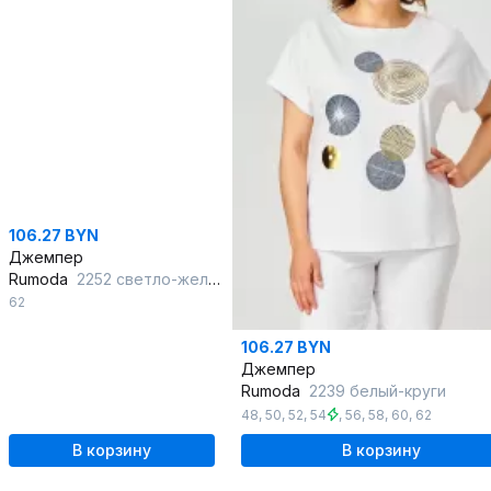
106.27 BYN
Джемпер
Rumoda
2252 светло-желтый
62
106.27 BYN
Джемпер
Rumoda
2239 белый-круги
48
,
50
,
52
,
54
,
56
,
58
,
60
,
62
В корзину
В корзину