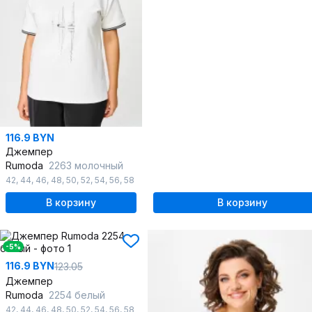
116.9 BYN
Джемпер
Rumoda
2263 молочный
42
,
44
,
46
,
48
,
50
,
52
,
54
,
56
,
58
В корзину
В корзину
-5%
116.9 BYN
123.05
Джемпер
Rumoda
2254 белый
42
,
44
,
46
,
48
,
50
,
52
,
54
,
56
,
58