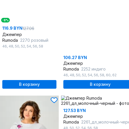
-8%
116.9 BYN
127.06
Джемпер
Rumoda
2270 розовый
46
,
48
,
50
,
52
,
54
,
56
,
58
106.27 BYN
Джемпер
Rumoda
2252 индиго
46
,
48
,
50
,
52
,
54
,
56
,
58
,
60
,
62
В корзину
В корзину
127.53 BYN
Джемпер
Rumoda
2261_дл_молочный-чер
48
,
50
,
52
,
54
,
56
,
58