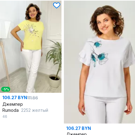
-5%
106.27 BYN
111.86
Джемпер
Rumoda
2252 желтый
46
106.27 BYN
Джемпер