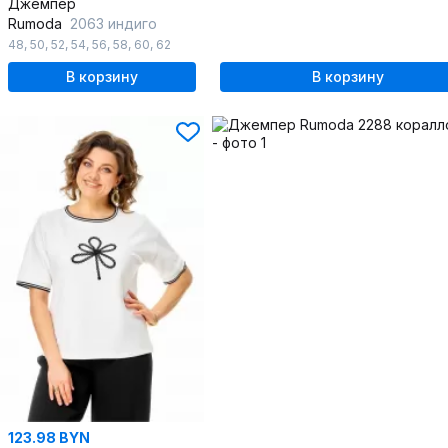
Джемпер
Rumoda
2063 индиго
48
,
50
,
52
,
54
,
56
,
58
,
60
,
62
В корзину
В корзину
123.98 BYN