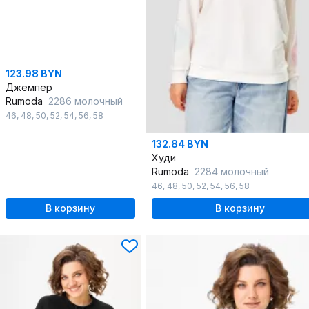
123.98 BYN
Джемпер
Rumoda
2286 молочный
46
,
48
,
50
,
52
,
54
,
56
,
58
132.84 BYN
Худи
Rumoda
2284 молочный
46
,
48
,
50
,
52
,
54
,
56
,
58
В корзину
В корзину