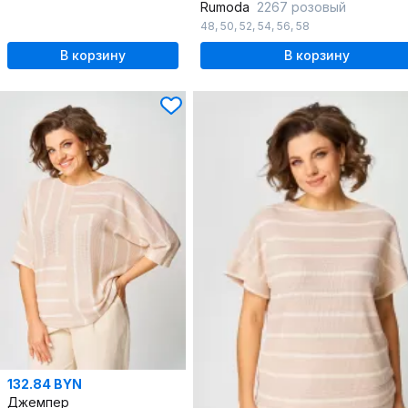
Rumoda
2267 розовый
48
,
50
,
52
,
54
,
56
,
58
В корзину
В корзину
132.84 BYN
Джемпер