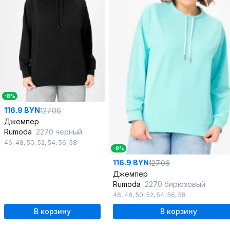
-8%
116.9 BYN
127.06
Джемпер
Rumoda
2270 черный
46
,
48
,
50
,
52
,
54
,
56
,
58
-8%
116.9 BYN
127.06
Джемпер
Rumoda
2270 бирюзовый
46
,
48
,
50
,
52
,
54
,
56
,
58
В корзину
В корзину