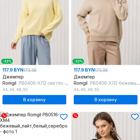
-32%
-32%
117.9 BYN
117.9 BYN
173.38
173.38
Джемпер
Джемпер
Romgil
РВ0406-ХЛ2 светло-желтый
Romgil
РВ0406-ХЛ2 бежевый лайт
44
,
46
,
48
,
50
44
,
46
,
48
,
50
В корзину
В корзину
%
%