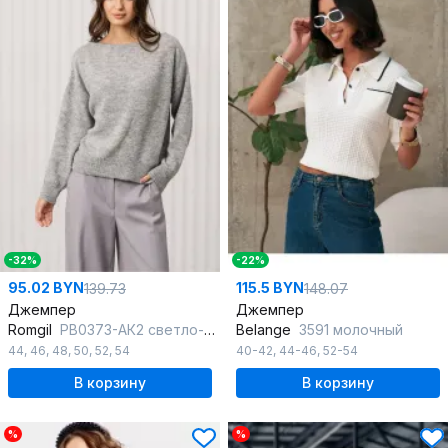
-32%
-22%
95.02 BYN
115.5 BYN
139.73
148.07
Джемпер
Джемпер
Romgil
РВ0373-АК2 светло-серый
Belange
3591 молочный
44
,
46
,
48
,
50
,
52
,
54
40-42
,
44-46
,
52-54
В корзину
В корзину
%
%