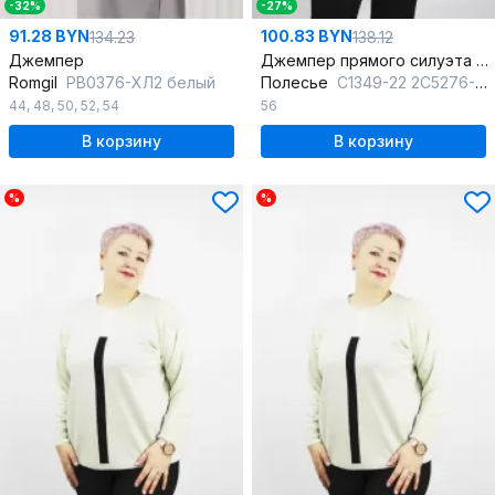
-32%
-27%
91.28 BYN
100.83 BYN
134.23
138.12
Джемпер
Джемпер прямого силуэта из шерсти и трикотажа с круглым вырезом
Romgil
РВ0376-ХЛ2 белый
Полесье
С1349-22 2С5276-Д43 170,176 верблюжий
44
,
48
,
50
,
52
,
54
56
В корзину
В корзину
%
%