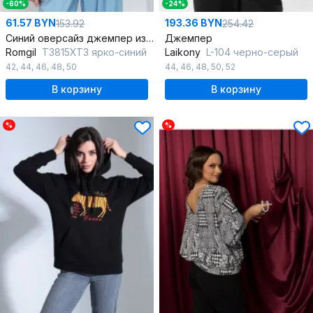
-60%
-24%
61.57 BYN
193.36 BYN
153.92
254.42
Синий оверсайз джемпер из трикотажа и сетки
Джемпер
Romgil
ТЗ815ХТЗ ярко-синий
Laikony
L-104 черно-серый
42
,
44
,
46
,
48
,
50
44
,
46
,
48
,
50
,
52
В корзину
В корзину
%
%