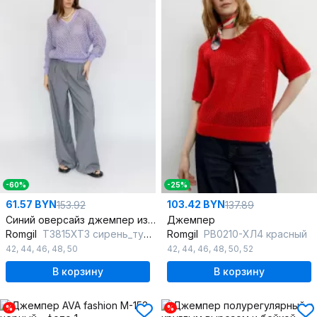
-60%
-25%
61.57 BYN
103.42 BYN
153.92
137.89
Синий оверсайз джемпер из трикотажа и сетки
Джемпер
Romgil
ТЗ815ХТЗ сирень_турецкая
Romgil
РВ0210-ХЛ4 красный
42
,
44
,
46
,
48
,
50
42
,
44
,
46
,
48
,
50
,
52
В корзину
В корзину
%
%