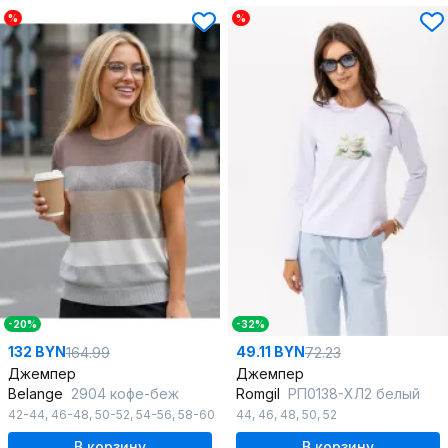
%
%
-20%
-32%
132 BYN
49.11 BYN
164.99
72.23
Джемпер
Джемпер
Belange
2904 кофе-беж
Romgil
РП0138-ХЛ2 белый
42-44
,
46-48
,
50-52
,
54-56
,
58-60
44
,
46
,
48
,
50
,
52
В корзину
В корзину