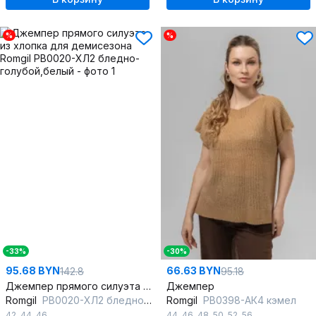
%
%
-33%
-30%
95.68 BYN
66.63 BYN
142.8
95.18
Джемпер прямого силуэта из хлопка для демисезона
Джемпер
Romgil
РВ0020-ХЛ2 бледно-голубой,белый
Romgil
РВ0398-АК4 кэмел
42
,
44
,
46
44
,
46
,
48
,
50
,
52
,
56