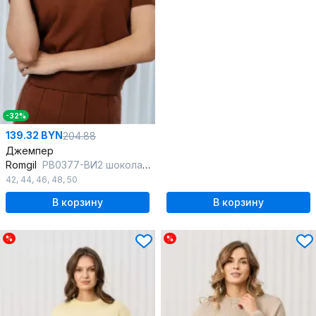
-32%
139.32 BYN
204.88
Джемпер
Romgil
РВ0377-ВИ2 шоколадный
42
,
44
,
46
,
48
,
50
В корзину
В корзину
%
%