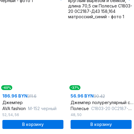
-40%
-37%
186.96 BYN
56.96 BYN
311.6
90.42
Джемпер
Джемпер полурегулярный с круглым вырезом и бейкой, длина 70,5 см
AVA fashion
М-152 черный
Полесье
С1803-20 0С2187-Д43 158,164 матросский_синий
52
,
54
,
56
48
,
50
В корзину
В корзину