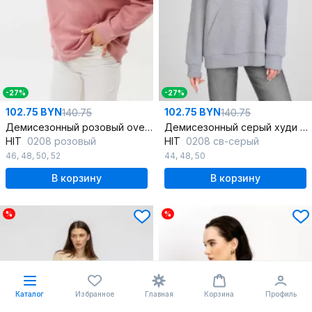
-27%
-27%
102.75 BYN
102.75 BYN
140.75
140.75
Демисезонный розовый oversize худи с начесом и принтом
Демисезонный серый худи oversize с начесом и принтом
HIT
0208 розовый
HIT
0208 св-серый
46
,
48
,
50
,
52
44
,
48
,
50
В корзину
В корзину
%
%
Каталог
Избранное
Главная
Корзина
Профиль