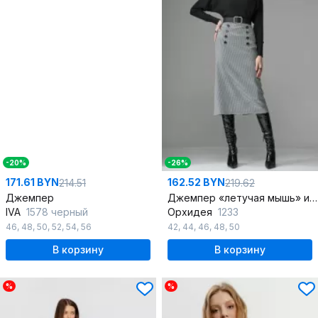
-20%
-26%
171.61 BYN
162.52 BYN
214.51
219.62
Джемпер
Джемпер «летучая мышь» из трикотажа с имитацией крылышек
IVA
1578 черный
Орхидея
1233
46
,
48
,
50
,
52
,
54
,
56
42
,
44
,
46
,
48
,
50
В корзину
В корзину
%
%