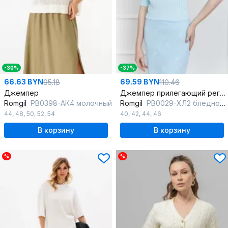
-30%
-37%
66.63 BYN
69.59 BYN
95.18
110.46
Джемпер
Джемпер прилегающий реглан из хлопка демисезонный
Romgil
РВ0398-АК4 молочный
Romgil
РВ0029-ХЛ2 бледно-голубой
44
,
48
,
50
,
52
,
54
40
,
42
,
44
,
46
В корзину
В корзину
%
%