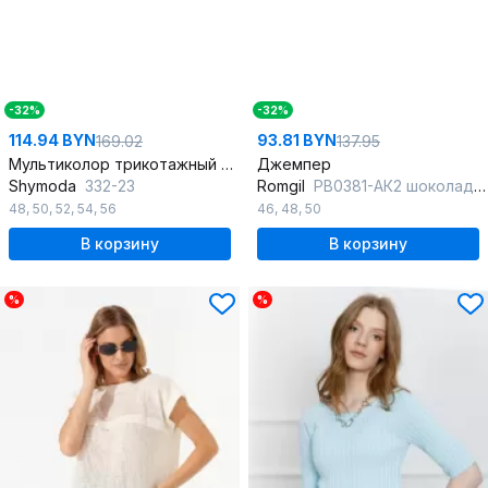
-32%
-32%
114.94 BYN
93.81 BYN
169.02
137.95
Мультиколор трикотажный джемпер с нагрудными вытачками
Джемпер
Shymoda
332-23
Romgil
РВ0381-АК2 шоколадный
48
,
50
,
52
,
54
,
56
46
,
48
,
50
В корзину
В корзину
%
%