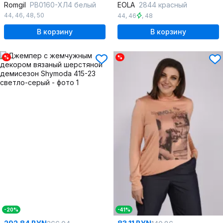
Romgil
РВ0160-ХЛ4 белый
EOLA
2844 красный
44
,
46
,
48
,
50
44
,
46
,
48
В корзину
В корзину
%
%
-20%
-41%