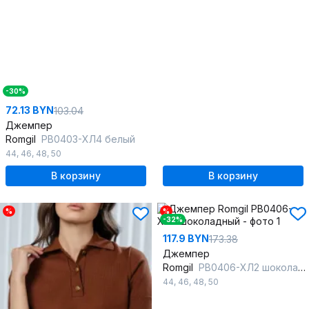
-30%
72.13 BYN
103.04
Джемпер
Romgil
РВ0403-ХЛ4 белый
44
,
46
,
48
,
50
В корзину
В корзину
%
%
-32%
117.9 BYN
173.38
Джемпер
Romgil
РВ0406-ХЛ2 шоколадный
44
,
46
,
48
,
50