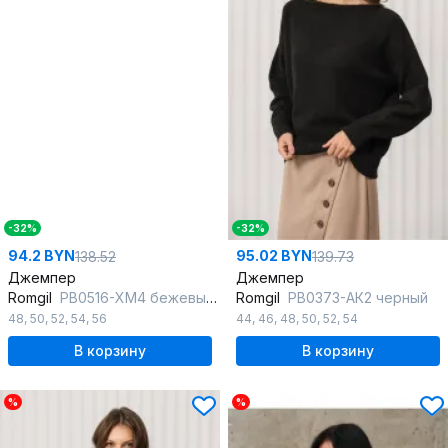
-32%
-32%
94.2 BYN
95.02 BYN
138.52
139.73
Джемпер
Джемпер
Romgil
РВ0516-ХМ4 бежевый_лайт,белый,серебро
Romgil
РВ0373-АК2 черный
48
,
50
,
52
,
54
,
56
44
,
46
,
48
,
50
,
52
,
54
В корзину
В корзину
%
%