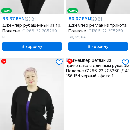
-30%
-30%
86.67 BYN
86.67 BYN
123.81
123.81
Джемпер рубашечный из трикотажа для демиса
Джемпер реглан из трикотажа из хлопка в нейтральных тонах
Полесье
С1286-22 2С5269-Д43 158,164 кокосовое_молоко
Полесье
С1286-22 2С5269-Д43 170,176 кокосовое_молоко
58
60
,
62
,
64
В корзину
В корзину
%
%