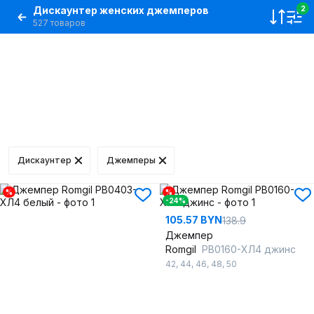
Дискаунтер женских джемперов
2
527 товаров
Дискаунтер
Джемперы
%
%
-24%
105.57 BYN
138.9
Джемпер
Romgil
РВ0160-ХЛ4 джинс
42
,
44
,
46
,
48
,
50