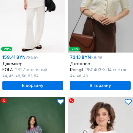
-29%
-28%
159.41 BYN
72.13 BYN
224.52
100.18
Джемпер
Джемпер
EOLA
2827 молочный
Romgil
РВ0403-ХЛ4 светло-бежевый
44
,
46
,
48
,
50
,
52
,
54
44
,
46
,
48
В корзину
В корзину
%
%