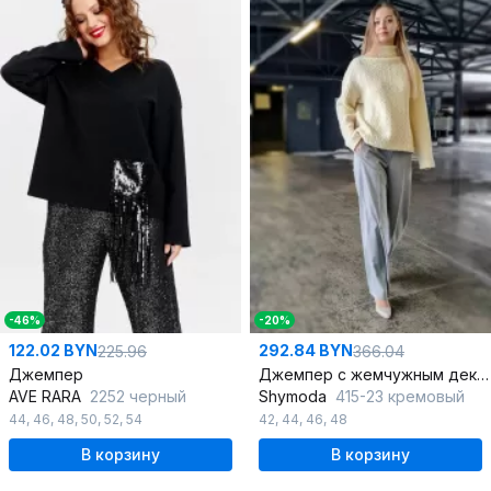
-46%
-20%
122.02 BYN
292.84 BYN
225.96
366.04
Джемпер
Джемпер с жемчужным декором вязаный шерстяной демисезон
AVE RARA
2252 черный
Shymoda
415-23 кремовый
44
,
46
,
48
,
50
,
52
,
54
42
,
44
,
46
,
48
В корзину
В корзину