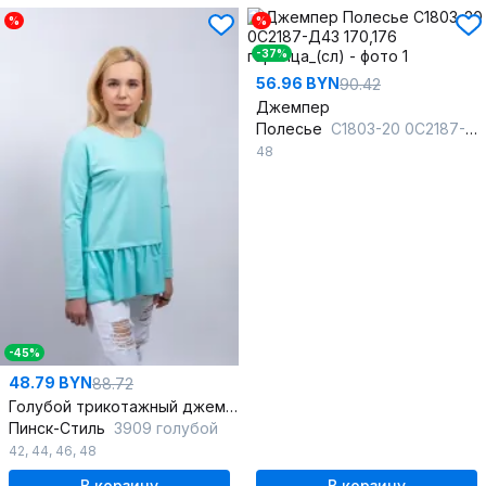
%
%
-37%
56.96 BYN
90.42
Джемпер
Полесье
С1803-20 0С2187-Д43 170,176 горчица_(сл)
48
-45%
48.79 BYN
88.72
Голубой трикотажный джемпер с воланом
Пинск-Стиль
3909 голубой
42
,
44
,
46
,
48
В корзину
В корзину