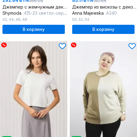
292.84 BYN
83.11 BYN
366.04
140.86
Джемпер с жемчужным декором вязаный шерстяной демисезон
Джемпер из вискозы с декоративной печатью для повседневности
Shymoda
415-23 светло-серый
Anna Majewska
А340
42
,
44
,
46
,
48
50
,
52
,
54
В корзину
В корзину
%
%