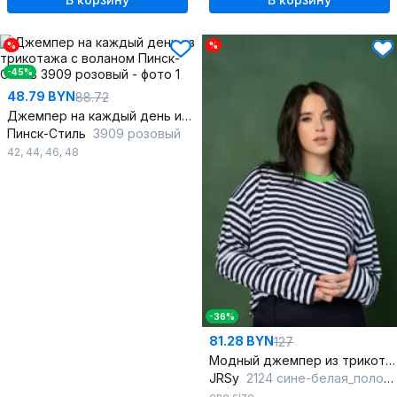
%
%
-45%
48.79 BYN
88.72
Джемпер на каждый день из трикотажа с воланом
Пинск-Стиль
3909 розовый
42
,
44
,
46
,
48
-36%
81.28 BYN
127
Модный джемпер из трикотажа и вискозы с полосами
JRSy
2124 сине-белая_полоса/зелень
one size