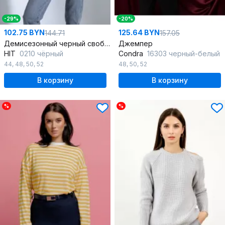
-29%
-20%
102.75 BYN
125.64 BYN
144.71
157.05
Демисезонный черный свободный худи с вышивкой и капюшоном
Джемпер
HIT
0210 чёрный
Condra
16303 черный-белый
44
,
48
,
50
,
52
48
,
50
,
52
В корзину
В корзину
%
%