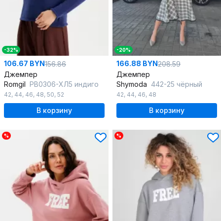
-32%
-20%
106.67 BYN
166.88 BYN
156.86
208.59
Джемпер
Джемпер
Romgil
РВ0306-ХЛ5 индиго
Shymoda
442-25 чёрный
42
,
44
,
46
,
48
,
50
,
52
42
,
44
,
46
,
48
В корзину
В корзину
%
%