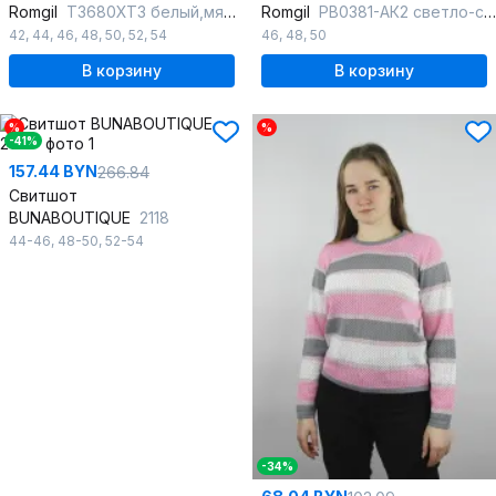
Romgil
ТЗ680ХТЗ белый,мятный
Romgil
РВ0381-АК2 светло-серый
42
,
44
,
46
,
48
,
50
,
52
,
54
46
,
48
,
50
В корзину
В корзину
%
%
-41%
157.44 BYN
266.84
Свитшот
BUNABOUTIQUE
2118
44-46
,
48-50
,
52-54
-34%