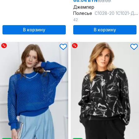
68.04 BYN
103.09
Джемпер
Полесье
С1028-20 1С1021-Д43 158,164 серый
42
В корзину
В корзину
%
%