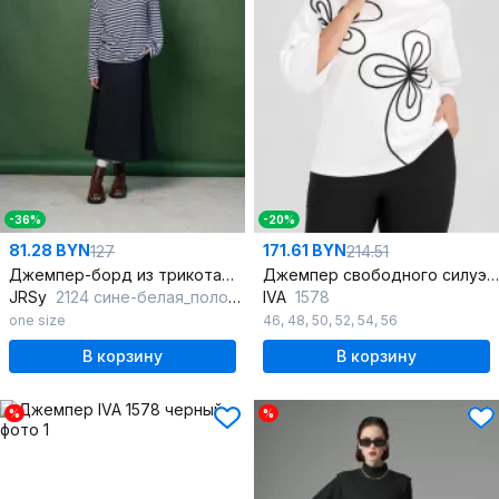
-36%
-20%
81.28 BYN
171.61 BYN
127
214.51
Джемпер-борд из трикотажа с полоской и спущенной линией плеча
Джемпер свободного силуэта из мягкого трикотажа с вышивкой
JRSy
2124 сине-белая_полоса/фуксия
IVA
1578
one size
46
,
48
,
50
,
52
,
54
,
56
В корзину
В корзину
%
%