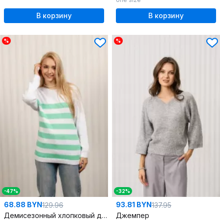
В корзину
В корзину
%
%
-47%
-32%
68.88 BYN
93.81 BYN
129.96
137.95
Демисезонный хлопковый джемпер белый классика
Джемпер