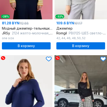
-28%
-32%
81.28 BYN
109.6 BYN
112.88
161.17
Модный джемпер-тельняшка из трикотажа с полосами
Джемпер
JRSy
2124 желто-молочная_полоса
Romgil
РВ0125-ШЕ5 светло-серый
one size
42
,
44
,
46
,
48
,
50
,
52
В корзину
В корзину
%
%