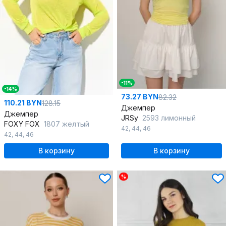
-11%
-14%
73.27 BYN
82.32
110.21 BYN
128.15
Джемпер
Джемпер
JRSy
2593 лимонный
FOXY FOX
1807 желтый
42
,
44
,
46
42
,
44
,
46
В корзину
В корзину
%