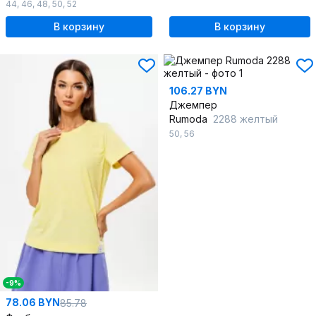
44
,
46
,
48
,
50
,
52
В корзину
В корзину
106.27 BYN
Джемпер
Rumoda
2288 желтый
50
,
56
-9%
78.06 BYN
85.78