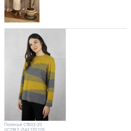
Полесье С1803-20
0С2187-Д43 170,176