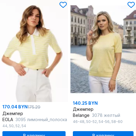
140.25 BYN
170.04 BYN
175.29
Джемпер
Джемпер
Belange
3078 желтый
EOLA
3095 лимонный_полоска
46-48
,
50-52
,
54-56
,
58-60
44
,
50
,
52
,
54
В корзину
В корзину