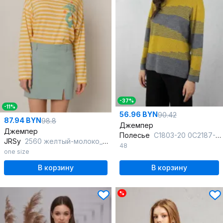
-37%
-11%
56.96 BYN
90.42
87.94 BYN
98.8
Джемпер
Джемпер
Полесье
С1803-20 0С2187-Д43 170,176 горчица_(сл)
JRSy
2560 желтый-молоко_полоса
48
one size
В корзину
В корзину
%