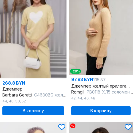
-28%
97.83 BYN
135.87
268.8 BYN
Джемпер желтый прилегающего силуэта с V-образным вырезом
Джемпер
Romgil
РВ0118-ХЛ5 соломенный
Barbara Geratti
С4680BG желтый/белый
42
,
44
,
46
,
48
44
,
46
,
50
,
52
В корзину
В корзину
%