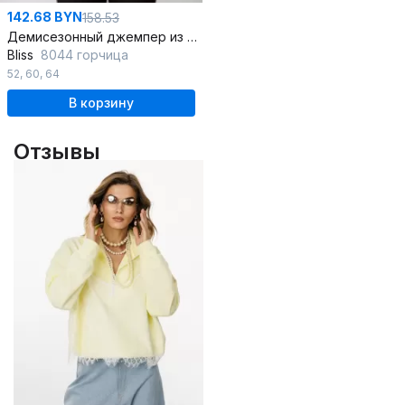
142.68 BYN
158.53
Демисезонный джемпер из трикотажа на стойке
Bliss
8044 горчица
52
,
60
,
64
В корзину
Отзывы