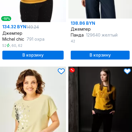
-10%
138.86 BYN
134.32 BYN
149.24
Джемпер
Джемпер
Панда
129640 желтый
Michel chic
791 охра
42
52
,
60
,
62
В корзину
В корзину
%