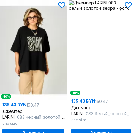
-10%
-10%
135.43 BYN
150.47
135.43 BYN
150.47
Джемпер
Джемпер
LARINI
083 белый_золотой_зебра
LARINI
083 черный_золотой_зебра
one size
one size
В корзину
В корзину