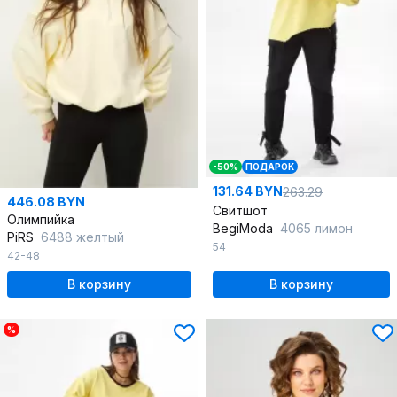
-50%
ПОДАРОК
131.64 BYN
263.29
446.08 BYN
Свитшот
Олимпийка
BegiModa
4065 лимон
PiRS
6488 желтый
54
42-48
В корзину
В корзину
%