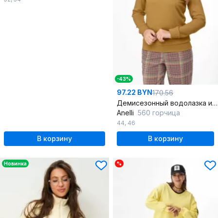
-43%
97.22 BYN
170.56
Демисезонный водолазка из трикотажа в ярком оттенке
Anelli
560 горчица
44
,
46
В корзину
В корзину
Новинка
%