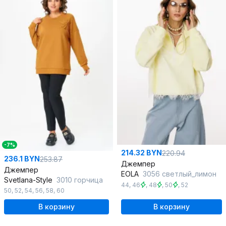
-7%
214.32 BYN
220.94
236.1 BYN
253.87
Джемпер
Джемпер
EOLA
3056 светлый_лимон
Svetlana-Style
3010 горчица
44
,
46
,
48
,
50
,
52
50
,
52
,
54
,
56
,
58
,
60
В корзину
В корзину