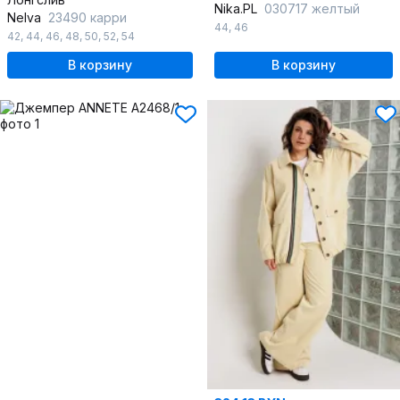
Nika.PL
030717 желтый
Nelva
23490 карри
44
,
46
42
,
44
,
46
,
48
,
50
,
52
,
54
В корзину
В корзину