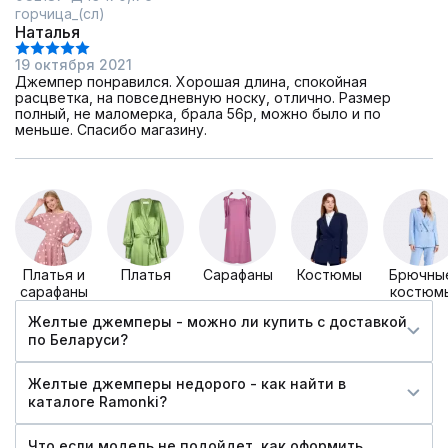
горчица_(сл)
Наталья
19 октября 2021
Джемпер понравился. Хорошая длина, спокойная
расцветка, на повседневную носку, отлично. Размер
полный, не маломерка, брала 56р, можно было и по
меньше. Спасибо магазину.
Платья и
Платья
Сарафаны
Костюмы
Брючны
сарафаны
костюм
Желтые джемперы - можно ли купить c доставкой
по Беларуси?
Желтые джемперы недорого - как найти в
каталоге Ramonki?
Что если модель не подойдет, как оформить