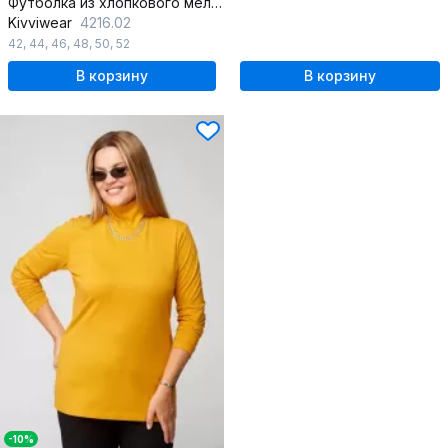
Футболка из хлопкового меланжевого трикотажа для стильных образов
Kivviwear
4216.02
42
,
44
,
46
,
48
,
50
,
52
В корзину
В корзину
-10%