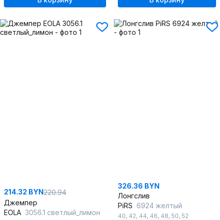
326.36 BYN
214.32 BYN
220.94
Лонгслив
Джемпер
PiRS
6924 желтый
EOLA
3056.1 светлый_лимон
40
,
42
,
44
,
46
,
48
,
50
,
52