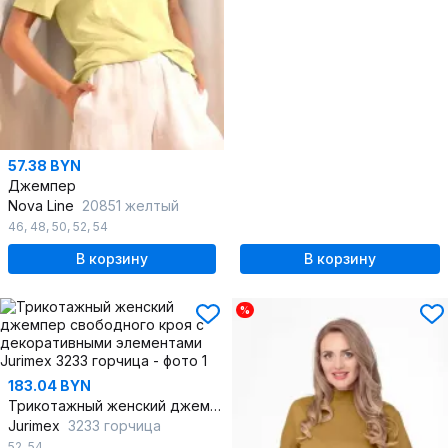
57.38 BYN
Джемпер
Nova Line
20851 желтый
46
,
48
,
50
,
52
,
54
В корзину
В корзину
%
183.04 BYN
Трикотажный женский джемпер свободного кроя с декоративными элементами
Jurimex
3233 горчица
52
,
54