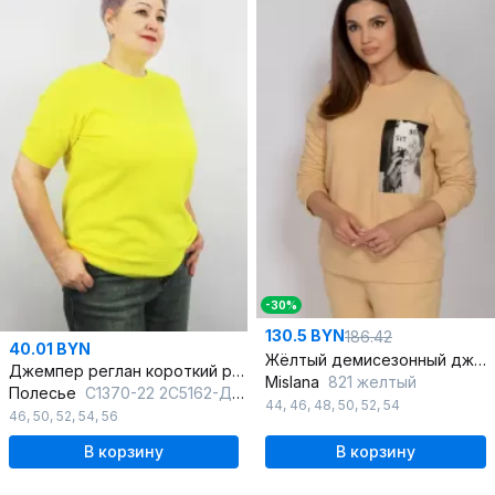
-30%
130.5 BYN
186.42
40.01 BYN
Жёлтый демисезонный джемпер с подрезами и печатью
Джемпер реглан короткий рукав вязаный для демисезона
Mislana
821 желтый
Полесье
С1370-22 2С5162-Д43 170,176 лимонно-флавиновый
44
,
46
,
48
,
50
,
52
,
54
46
,
50
,
52
,
54
,
56
В корзину
В корзину