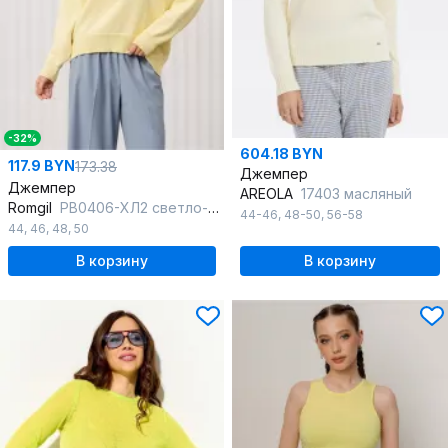
-32%
604.18 BYN
117.9 BYN
173.38
Джемпер
Джемпер
AREOLA
17403 масляный
Romgil
РВ0406-ХЛ2 светло-желтый
44-46
,
48-50
,
56-58
44
,
46
,
48
,
50
В корзину
В корзину