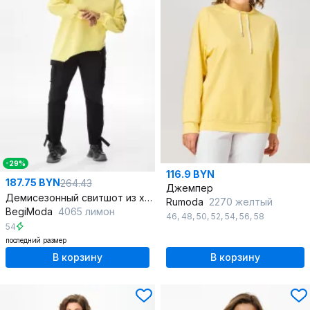
-29%
116.9 BYN
187.75 BYN
264.43
Джемпер
Демисезонный свитшот из хлопка с фигурным низом
Rumoda
2270 желтый
BegiModa
4065 лимон
46
,
48
,
50
,
52
,
54
,
56
,
58
54
последний размер
В корзину
В корзину