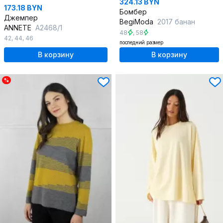
324.13 BYN
173.18 BYN
Бомбер
Джемпер
BegiModa
2017 банан
ANNETE
A2468/1
48
,
58
42
,
44
,
46
последний размер
В корзину
В корзину
%