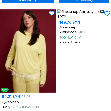
149.76 BYN
Джемпер
Almirastyle
483
50
,
52
,
54
последний размер
-11%
94.21 BYN
105.85
Джемпер
JRSy
2645 лимонный