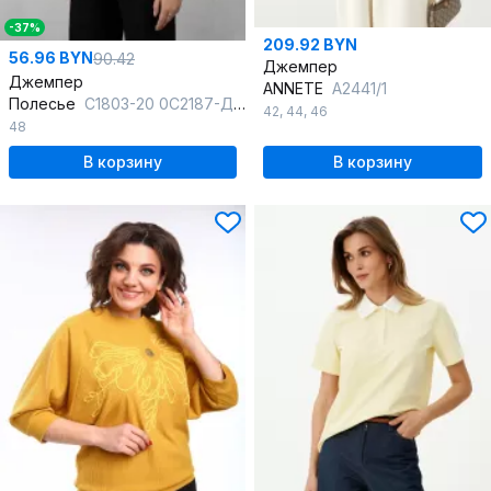
-37%
209.92 BYN
56.96 BYN
90.42
Джемпер
Джемпер
ANNETE
A2441/1
Полесье
С1803-20 0С2187-Д43 158,164 горчица_(сл)
42
,
44
,
46
48
В корзину
В корзину