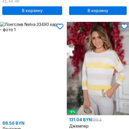
42
,
44
,
46
В корзину
В корзину
-6%
131.04 BYN
139.4
88.56 BYN
Джемпер
Лонгслив