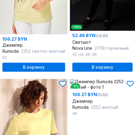
-70%
52.46 BYN
174.86
106.27 BYN
Свитшот
Джемпер
Nova Line
2708 горчичный
Rumoda
2252 светло-желтый
42
,
44
,
46
,
48
62
В корзину
В корзину
-5%
106.27 BYN
111.86
Джемпер
Rumoda
2252 желтый
46