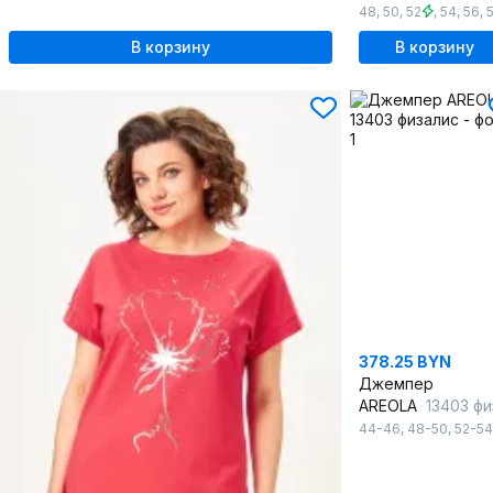
48
,
50
,
52
,
54
,
56
,
В корзину
В корзину
378.25 BYN
Джемпер
AREOLA
13403 физал
44-46
,
48-50
,
52-54