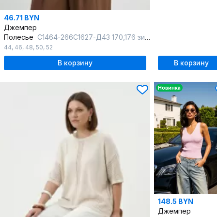
46.71 BYN
Джемпер
Полесье
С1464-266С1627-Д43 170,176 зимнее_небо
44
,
46
,
48
,
50
,
52
В корзину
В корзину
Новинка
148.5 BYN
Джемпер