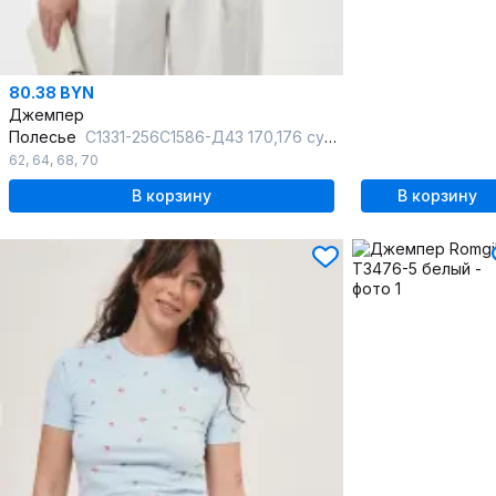
80.38 BYN
Джемпер
Полесье
С1331-256С1586-Д43 170,176 суровый+лавандовый
62
,
64
,
68
,
70
В корзину
В корзину