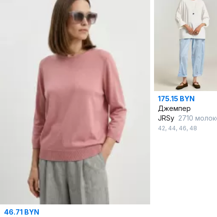
175.15 BYN
Джемпер
JRSy
2710 молок
42
,
44
,
46
,
48
46.71 BYN