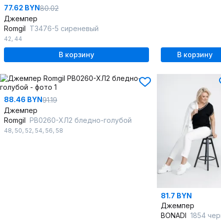
77.62 BYN
80.02
Джемпер
Romgil
ТЗ476-5 сиреневый
42
,
44
В корзину
В корзину
88.46 BYN
91.19
Джемпер
Romgil
РВ0260-ХЛ2 бледно-голубой
48
,
50
,
52
,
54
,
56
,
58
81.7 BYN
Джемпер
BONADI
1854 черн