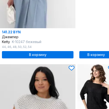
141.22 BYN
Джемпер
Ketty
K-10247 бежевый
44
,
46
,
48
,
50
,
52
,
54
В корзину
В корзину