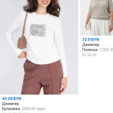
72.11 BYN
Джемпер
Полесье
С1331-25 6С1585-Д43 158,164 суровый+лав
52
,
58
,
60
43.29 BYN
Джемпер
Купалинка
668246 экрю