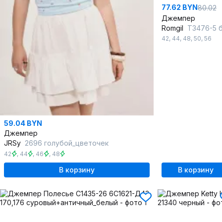
77.62 BYN
80.02
Джемпер
Romgil
ТЗ476-5 бел
42
,
44
,
48
,
50
,
56
59.04 BYN
Джемпер
JRSy
2696 голубой_цветочек
42
,
44
,
46
,
48
В корзину
В корзину