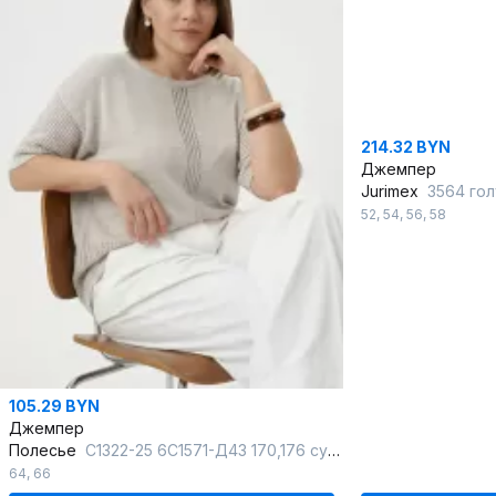
214.32 BYN
Джемпер
Jurimex
3564 голуб
52
,
54
,
56
,
58
105.29 BYN
Джемпер
Полесье
С1322-25 6С1571-Д43 170,176 суровый+лавандовый
64
,
66