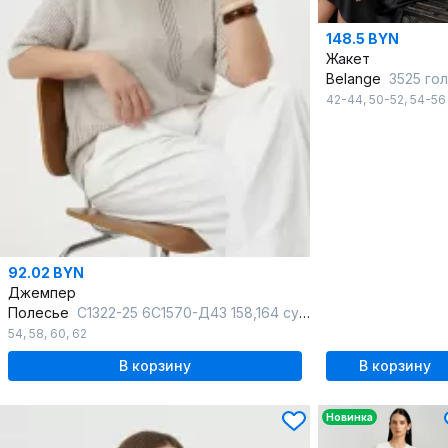
148.5 BYN
Жакет
Belange
3525 голуб
42-44
,
50-52
,
54-56
92.02 BYN
Джемпер
Полесье
С1322-25 6С1570-Д43 158,164 суровый+лавандовый
54
,
58
,
60
,
62
В корзину
В корзину
Новинка