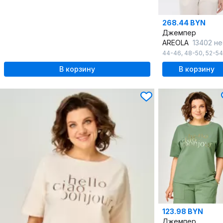
268.44 BYN
Джемпер
AREOLA
13402 нефр
44-46
,
48-50
,
52-54
В корзину
В корзину
123.98 BYN
Джемпер