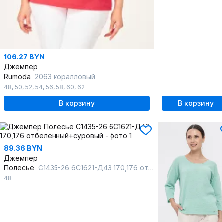
106.27 BYN
Джемпер
Rumoda
2063 коралловый
48
,
50
,
52
,
54
,
56
,
58
,
60
,
62
В корзину
В корзину
89.36 BYN
Джемпер
Полесье
С1435-26 6С1621-Д43 170,176 отбеленный+суровый
48