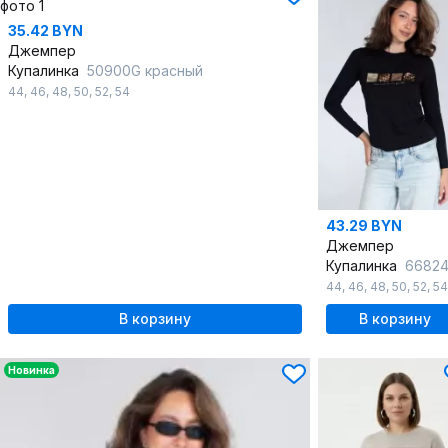
35.42 BYN
Джемпер
Купалинка
50900G красный
44
,
46
,
48
,
50
,
52
,
54
43.29 BYN
Джемпер
Купалинка
668247 чер
44
,
46
,
48
,
50
,
52
,
54
В корзину
В корзину
Новинка