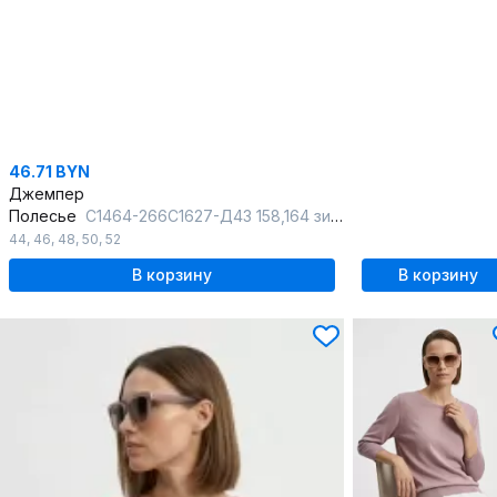
46.71 BYN
Джемпер
Полесье
С1464-266С1627-Д43 158,164 зимнее_небо
44
,
46
,
48
,
50
,
52
В корзину
В корзину