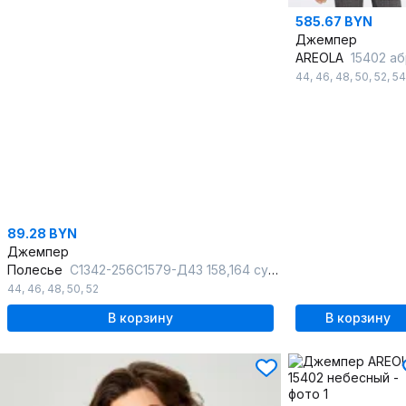
585.67 BYN
Джемпер
AREOLA
15402 абрик
44
,
46
,
48
,
50
,
52
,
54
89.28 BYN
Джемпер
Полесье
С1342-256С1579-Д43 158,164 суровый
44
,
46
,
48
,
50
,
52
В корзину
В корзину