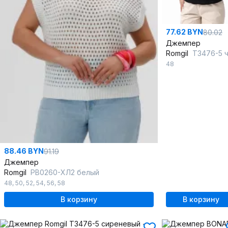
77.62 BYN
80.02
Джемпер
Romgil
ТЗ476-5 черн
48
88.46 BYN
91.19
Джемпер
Romgil
РВ0260-ХЛ2 белый
48
,
50
,
52
,
54
,
56
,
58
В корзину
В корзину