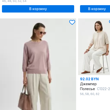
46
,
48
,
50
,
52
,
54
В корзину
В корзину
92.02 BYN
Джемпер
Полесье
С1322-25 6С1570-Д43 158,164 суровый+о
56
,
58
,
60
,
62