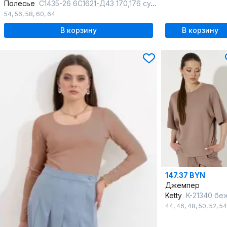
Полесье
С1435-26 6С1621-Д43 170,176 суровый+античный_белый
54
,
56
,
58
,
60
,
64
В корзину
В корзину
147.37 BYN
Джемпер
Ketty
K-21340 беже
44
,
46
,
48
,
50
,
52
,
54