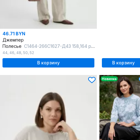
46.71 BYN
Джемпер
Полесье
С1464-266С1627-Д43 158,164 розовый_рассвет
44
,
46
,
48
,
50
,
52
В корзину
В корзину
Новинка