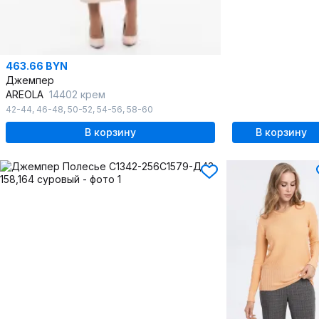
463.66 BYN
Джемпер
AREOLA
14402 крем
42-44
,
46-48
,
50-52
,
54-56
,
58-60
В корзину
В корзину