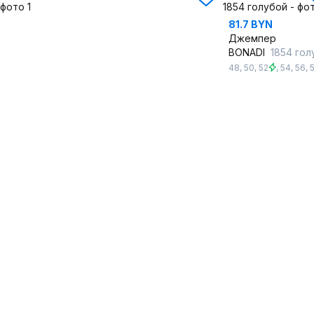
81.7 BYN
Джемпер
BONADI
1854 голу
48
,
50
,
52
,
54
,
56
,