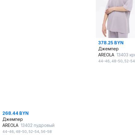
378.25 BYN
Джемпер
AREOLA
13403 криста
44-46
,
48-50
,
52-54
268.44 BYN
Джемпер
AREOLA
13402 пудровый
44-46
,
48-50
,
52-54
,
56-58