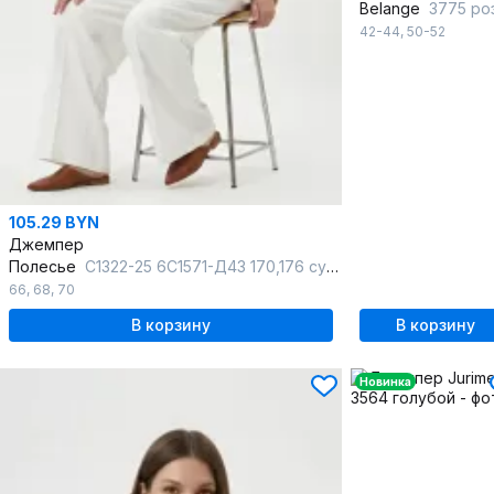
Belange
3775 розо
42-44
,
50-52
105.29 BYN
Джемпер
Полесье
С1322-25 6С1571-Д43 170,176 суровый+отбеленный
66
,
68
,
70
В корзину
В корзину
Новинка