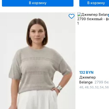
В корзину
В корзину
132 BYN
Джемпер
Belange
2799 бежев
46
,
48
,
50
,
52
,
54
,
56