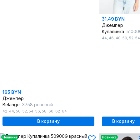
31.49 BYN
Джемпер
Купалинка
51000G крас
44
,
46
,
48
,
50
,
52
,
54
165 BYN
Джемпер
Belange
3758 розовый
42-44
,
50-52
,
54-56
,
58-60
,
62-64
В корзину
В корзину
Новинка
Новинка