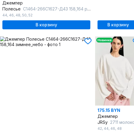
Джемпер
Полесье
С1464-266С1627-Д43 158,164 розовый_загар
44
,
46
,
48
,
50
,
52
В корзину
В корзину
Новинка
175.15 BYN
Джемпер
JRSy
2711 молок
42
,
44
,
46
,
48