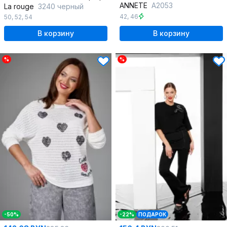
ANNETE
A2053
La rouge
3240 черный
42
,
46
50
,
52
,
54
В корзину
В корзину
%
%
-50%
-22%
ПОДАРОК