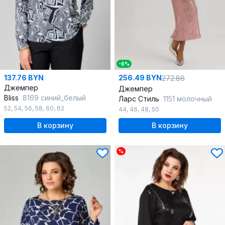
-6%
137.76 BYN
256.49 BYN
272.86
Джемпер
Джемпер
Bliss
8169 синий_белый
Ларс Стиль
1151 молочный
52
,
54
,
56
,
58
,
60
,
62
44
,
46
,
48
,
50
В корзину
В корзину
%