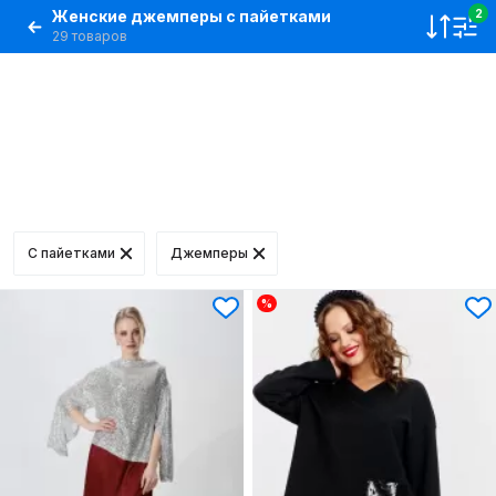
Женские джемперы с пайетками
2
29 товаров
C пайетками
Джемперы
%