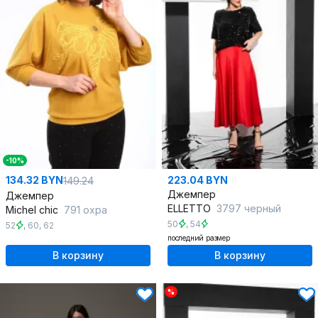
-10%
134.32 BYN
223.04 BYN
149.24
Джемпер
Джемпер
ELLETTO
3797 черный
Michel chic
791 охра
50
,
54
52
,
60
,
62
последний размер
В корзину
В корзину
%