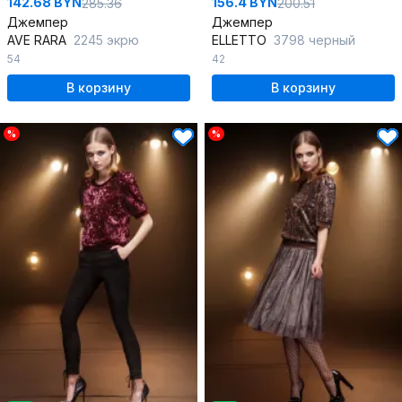
142.68 BYN
156.4 BYN
285.36
200.51
Джемпер
Джемпер
AVE RARA
2245 экрю
ELLETTO
3798 черный
54
42
В корзину
В корзину
%
%