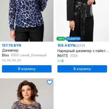
-30%
ПОДАРОК
137.76 BYN
159.4 BYN
227.71
Джемпер
Нарядный джемпер с пайетками и разрезами по бокам
Bliss
8169 синий_бежевый
INVITE
1059
54
,
56
,
58
,
60
50
В корзину
В корзину