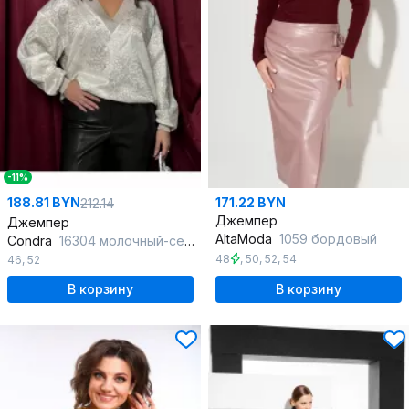
-11%
188.81 BYN
171.22 BYN
212.14
Джемпер
Джемпер
AltaModa
1059 бордовый
Condra
16304 молочный-серебристый
48
,
50
,
52
,
54
46
,
52
В корзину
В корзину