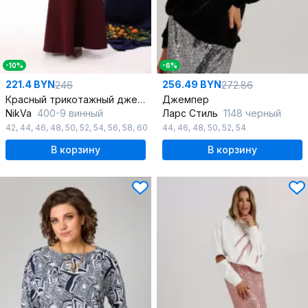
-10%
-6%
221.4 BYN
256.49 BYN
246
272.86
Красный трикотажный джемпер-кейп с пайетками
Джемпер
NikVa
400-9 винный
Ларс Стиль
1148 черный
42
,
44
,
46
,
48
,
50
,
52
,
54
,
56
,
58
,
60
44
,
46
,
48
,
50
,
52
,
54
В корзину
В корзину