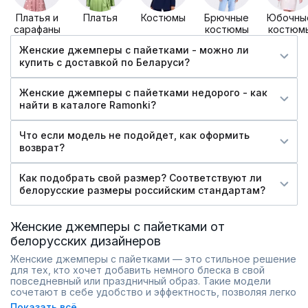
Платья и
Платья
Костюмы
Брючные
Юбочны
сарафаны
костюмы
костюм
Женские джемперы с пайетками - можно ли
купить c доставкой по Беларуси?
Женские джемперы с пайетками недорого - как
найти в каталоге Ramonki?
Что если модель не подойдет, как оформить
возврат?
Как подобрать свой размер? Соответствуют ли
белорусские размеры российским стандартам?
Женские джемперы с пайетками от
белорусских дизайнеров
Женские джемперы с пайетками — это стильное решение
для тех, кто хочет добавить немного блеска в свой
повседневный или праздничный образ. Такие модели
сочетают в себе удобство и эффектность, позволяя легко
создавать как сдержанные, так и яркие наряды. Искусно
Показать всё