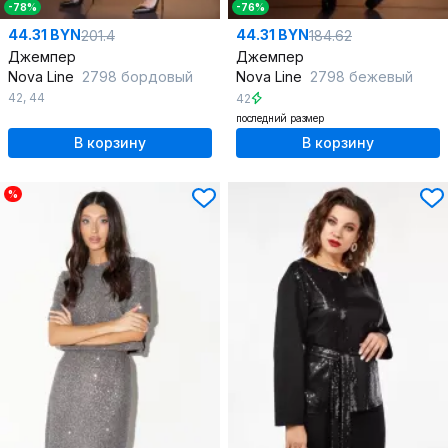
-78%
-76%
44.31 BYN
44.31 BYN
201.4
184.62
Джемпер
Джемпер
Nova Line
2798 бордовый
Nova Line
2798 бежевый
42
,
44
42
последний размер
В корзину
В корзину
%