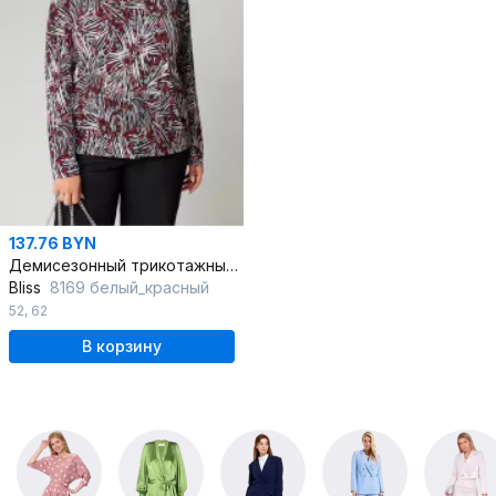
137.76 BYN
Демисезонный трикотажный джемпер с пайетками в белом и красном цветах
Bliss
8169 белый_красный
52
,
62
В корзину