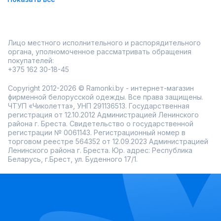
расшитые пайетки подчеркивают изящество ткани,
добавляют образу утонченности и помогают выделиться
в любой ситуации.
Выбирая джемпер с пайетками, важно учитывать:
Материал. Натуральные ткани обеспечат комфорт в
Лицо местного исполнительного и распорядительного
носке, а синтетические волокна добавят
органа, уполномоченное рассматривать обращения
износостойкости.
покупателей:
Крой. Свободный фасон подойдет для создания
+375 162 30-18-45
расслабленного лука, а приталенные модели выгодно
подчеркнут фигуру.
Детали. Расположение пайеток — ключевой элемент.
Copyright 2012-2026 © Ramonki.by - интернет-магазин
Они могут быть на рукавах, воротнике или по всему
фирменной белорусской одежды. Все права защищены.
джемперу, создавая разные акценты.
ЧТУП «Чиколетта», УНП 291136513. Государственная
В интернет-магазине Ramonki представлен большой
регистрация от 12.10.2012 Администрацией Ленинского
выбор одежды от белорусских производителей. Здесь
района г. Бреста. Свидетельство о государственной
можно купить женские джемперы с пайетками,
регистрации № 0061143. Регистрационный номер в
подходящие как для повседневной носки, так и для
торговом реестре 564352 от 12.09.2023 Администрацией
особых случаев. Ассортимент радует разнообразием
Ленинского района г. Бреста. Юр. адрес: Республика
дизайнов, цветов и размеров, чтобы каждая модница
Беларусь, г.Брест, ул. Буденного 17/1.
нашла именно то, что ей нужно.
Ramonki заботится о своих покупательницах, предлагая:
примерку перед покупкой,
оперативную доставку по всей России,
акции и скидки, которые сделают покупку еще
приятнее.
Дополните джемпер джинсами для стильного