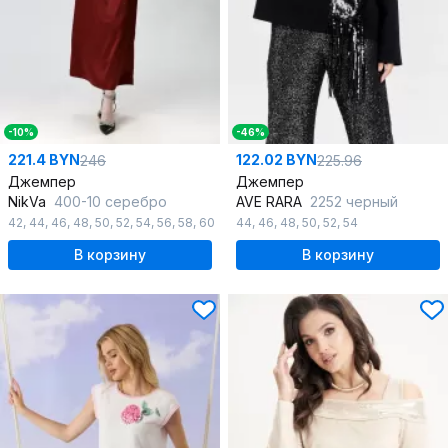
-10%
-46%
221.4 BYN
122.02 BYN
246
225.96
Джемпер
Джемпер
NikVa
400-10 серебро
AVE RARA
2252 черный
42
,
44
,
46
,
48
,
50
,
52
,
54
,
56
,
58
,
60
44
,
46
,
48
,
50
,
52
,
54
В корзину
В корзину