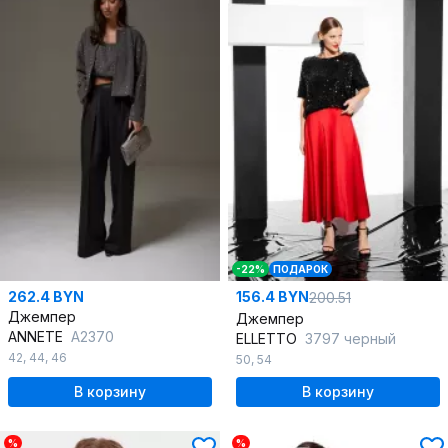
-22%
ПОДАРОК
262.4 BYN
156.4 BYN
200.51
Джемпер
Джемпер
ANNETE
A2370
ELLETTO
3797 черный
42
,
44
,
46
50
,
54
В корзину
В корзину
%
%