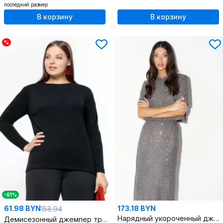
последний размер
В корзину
В корзину
%
-61%
61.98 BYN
173.18 BYN
158.94
Нарядный укороченный джемпер из трикотажа с пайетками
Демисезонный джемпер трапециевидного силуэта из трикотажа