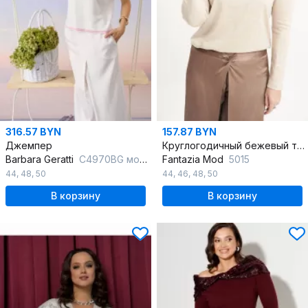
316.57 BYN
157.87 BYN
Джемпер
Круглогодичный бежевый трикотажный джемпер с пайетками
Barbara Geratti
С4970BG молочный/розовый
Fantazia Mod
5015
44
,
48
,
50
44
,
46
,
48
,
50
В корзину
В корзину