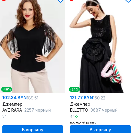
-46%
-24%
102.34 BYN
121.77 BYN
189.51
160.22
Джемпер
Джемпер
AVE RARA
2257 черный
ELLETTO
3687 черный
54
44
последний размер
В корзину
В корзину