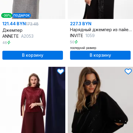
-30%
ПОДАРОК
121.44 BYN
227.3 BYN
173.48
Нарядный джемпер из пайеток и трикотажа со спущенными плечами
Джемпер
INVITE
1059
ANNETE
A2053
50
46
последний размер
В корзину
В корзину