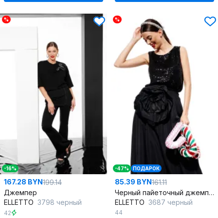
%
%
-16%
-47%
ПОДАРОК
167.28 BYN
85.39 BYN
199.14
161.11
Джемпер
Черный пайеточный джемпер без рукавов и классической посадкой
ELLETTO
3798 черный
ELLETTO
3687 черный
44
42