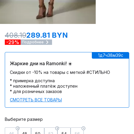
408.19
289.81 BYN
-29%
Подробнее
1д
7ч
38м
39c
Жаркие дни на Ramonki! ☀️
Скидки от -10% на товары с меткой #СТИЛЬНО
* примерка доступна
* наложенный платёж доступен
* для розничных заказов
СМОТРЕТЬ ВСЕ ТОВАРЫ
Выберите размер
46
48
50
52
54
56