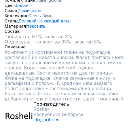
Комплектация
Жакет,
Юбка
Цвет
белый
Сезон
Демисезон
Коллекция
Осень-Зима
Стиль
Деловой,
На каждый день
Материал
текстиль
Состав
 полиэстер 97%, эластан 3%  

Подкладка - полиэстер 95%, эластан 5%
Описание
Комплект из костюмной ткани на подкладке, 
состоящий из жакета и юбки. Жакет приталенного 
силуэта с прорезными карманами с клапанами по 
переду. Воротник-английский, рукава - 
двухшовные. Застегивается на две пуговицы.  
Юбка на подкладке, слегка зауженная к низу, с 
рельефами и поясом.  В среднем шве заднего 
полотнища юбки - застежка-молния и шлица. 
Кант по краю борта, клапанам и рельефам юбки 
добавляет стиля и элегантности. Цвет - молочный.
Производитель
Rosheli
Республика Беларусь
Подробнее