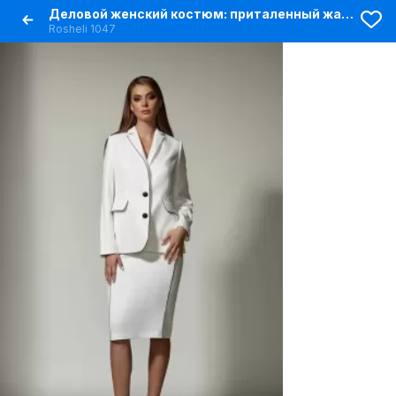
Деловой женский костюм: приталенный жакет и юбка с воротником-английский
Rosheli 1047