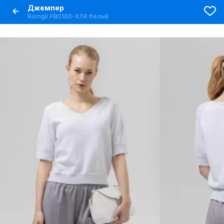
Джемпер
Romgil РВ0160-ХЛ4 белый