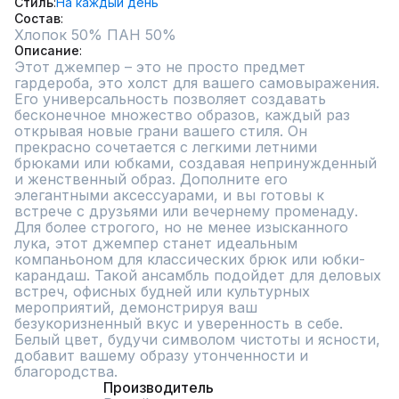
Стиль
На каждый день
Состав
Описание
Этот джемпер – это не просто предмет 
гардероба, это холст для вашего самовыражения. 
Его универсальность позволяет создавать 
бесконечное множество образов, каждый раз 
открывая новые грани вашего стиля. Он 
прекрасно сочетается с легкими летними 
брюками или юбками, создавая непринужденный 
и женственный образ. Дополните его 
элегантными аксессуарами, и вы готовы к 
встрече с друзьями или вечернему променаду.

Для более строгого, но не менее изысканного 
лука, этот джемпер станет идеальным 
компаньоном для классических брюк или юбки-
карандаш. Такой ансамбль подойдет для деловых 
встреч, офисных будней или культурных 
мероприятий, демонстрируя ваш 
безукоризненный вкус и уверенность в себе. 
Белый цвет, будучи символом чистоты и ясности, 
добавит вашему образу утонченности и 
благородства.
Производитель