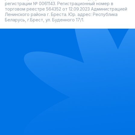
регистрации № 0061143. Регистрационный номер в
торговом реестре 564352 от 12.09.2023 Администрацией
Ленинского района г. Бреста. Юр. адрес: Республика
Беларусь, г.Брест, ул. Буденного 17/1.