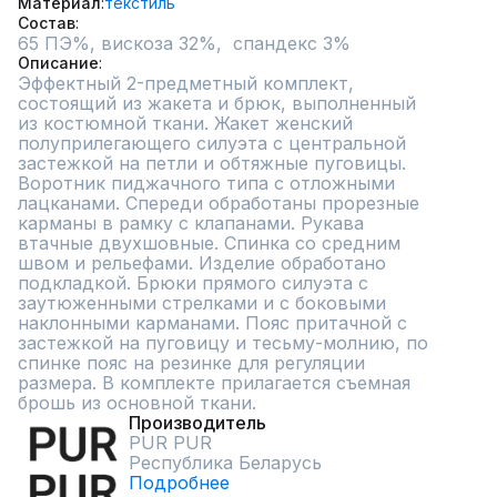
Материал
текстиль
Состав
65 ПЭ%, вискоза 32%,  спандекс 3%
Описание
Эффектный 2-предметный комплект,

состоящий из жакета и брюк, выполненный

из костюмной ткани. Жакет женский

полуприлегающего силуэта с центральной

застежкой на петли и обтяжные пуговицы.

Воротник пиджачного типа с отложными

лацканами. Спереди обработаны прорезные

карманы в рамку с клапанами. Рукава

втачные двухшовные. Спинка со средним

швом и рельефами. Изделие обработано

подкладкой. Брюки прямого силуэта с

заутюженными стрелками и с боковыми

наклонными карманами. Пояс притачной с

застежкой на пуговицу и тесьму-молнию, по

спинке пояс на резинке для регуляции

размера. В комплекте прилагается съемная

брошь из основной ткани.
Производитель
PUR PUR
Республика Беларусь
Подробнее