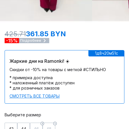
425.71
361.85 BYN
-15%
Подробнее
1д
8ч
20м
51c
Жаркие дни на Ramonki! ☀️
Скидки от -10% на товары с меткой #СТИЛЬНО
* примерка доступна
* наложенный платёж доступен
* для розничных заказов
СМОТРЕТЬ ВСЕ ТОВАРЫ
Выберите размер
42
44
46
48