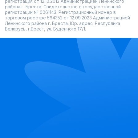
регистрация от 12.10.2012 Администрацией Ленинского
района г. Бреста. Свидетельство о государственной
регистрации № 0061143. Регистрационный номер в
торговом реестре 564352 от 12.09.2023 Администрацией
Ленинского района г. Бреста. Юр. адрес: Республика
Беларусь, г.Брест, ул. Буденного 17/1.