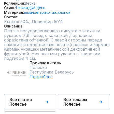
Коллекция
Весна
Стиль
На каждый день
Материал
вязаное,
трикотаж,
хлопок
Состав
Описание
Платье полуприлегающего силуэта с втачным 
рукавом 7\8.Перед с кокеткой ,Горловина 
обработана обтачкой. С левой стороны переда 
находится одноцветная печать(надпись и карман) 
Карман украшен металической декоративной 
фурнитурой .Низ платьяи рукавов с  широким 
подгибом 4 см.
Производитель
Полесье
Республика Беларусь
Подробнее
Все платья
Все товары
Полесье
Полесье