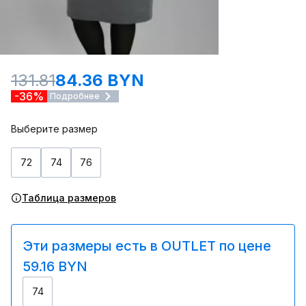
131.81
84.36 BYN
-36%
Подробнее
Выберите размер
72
74
76
Таблица размеров
Эти размеры есть в OUTLET по цене
59.16 BYN
74