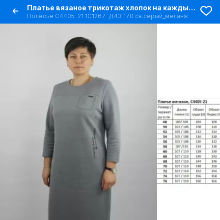
Платье вязаное трикотаж хлопок на каждый день
Полесье С4405-21 1С1267-Д43 170 св.серый_меланж