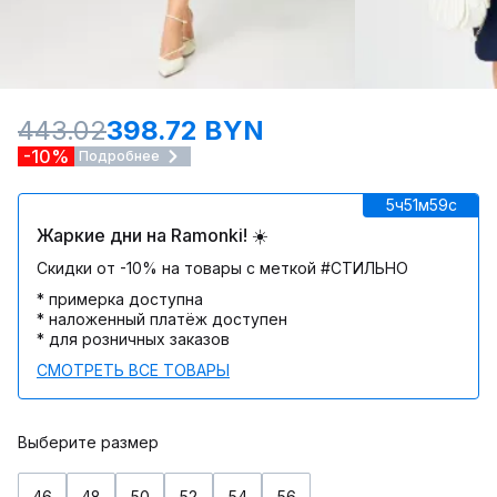
443.02
398.72 BYN
-10%
Подробнее
5ч
51м
59c
Жаркие дни на Ramonki! ☀️
Скидки от -10% на товары с меткой #СТИЛЬНО
* примерка доступна
* наложенный платёж доступен
* для розничных заказов
СМОТРЕТЬ ВСЕ ТОВАРЫ
Выберите размер
46
48
50
52
54
56