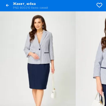
Жакет, юбка
PND 800210 бело-синий