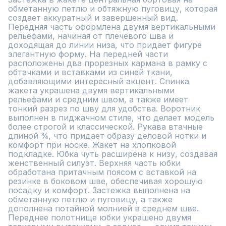
обметанную петлю и обтяжную пуговицу, которая 
создает аккуратный и завершенный вид. 
Передняя часть оформлена двумя вертикальными 
рельефами, начиная от плечевого шва и 
доходящая до линии низа, что придает фигуре 
элегантную форму. На передней части 
расположены два прорезных кармана в рамку с 
обтачками и вставками из синей ткани, 
добавляющими интересный акцент. Спинка 
жакета украшена двумя вертикальными 
рельефами и средним швом, а также имеет 
тонкий разрез по шву для удобства. Воротник 
выполнен в пиджачном стиле, что делает модель 
более строгой и классической. Рукава втачные 
длиной ¾, что придает образу деловой нотки и 
комфорт при носке. Жакет на хлопковой 
подкладке. Юбка чуть расширена к низу, создавая 
женственный силуэт. Верхняя часть юбки 
обработана притачным поясом с вставкой на 
резинке в боковом шве, обеспечивая хорошую 
посадку и комфорт. Застежка выполнена на 
обметанную петлю и пуговицу, а также 
дополнена потайной молнией в среднем шве. 
Переднее полотнище юбки украшено двумя 