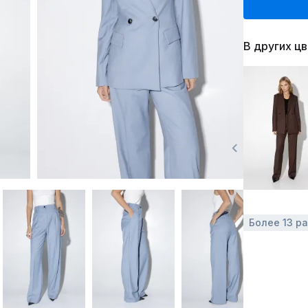
В других ц
Более 13 р