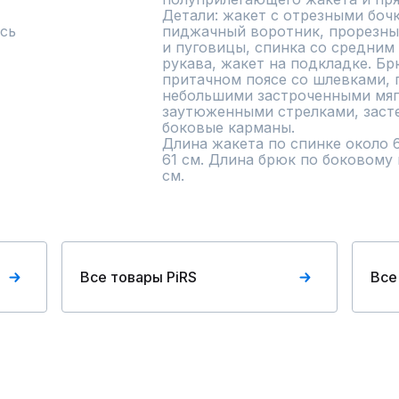
Детали: жакет с отрезными боч
сь
пиджачный воротник, прорезные
и пуговицы, спинка со средним
рукава, жакет на подкладке. Бр
притачном поясе со шлевками, 
небольшими застроченными мяг
заутюженными стрелками, засте
боковые карманы. 

Длина жакета по спинке около 6
61 см. Длина брюк по боковому ш
см.
Все товары PiRS
Все