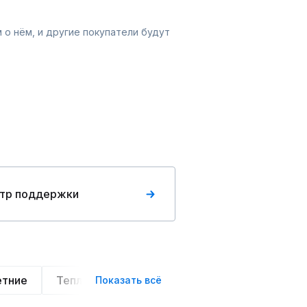
 о нём, и другие покупатели будут
тр поддержки
етние
Теплые
Легкие
Деловой стиль
Показать всё