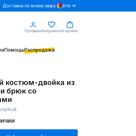
Доставка по всему миру
BYN
Профиль
Избранное
Корзина
ки
Помощь
Распродажа
й костюм-двойка из
и брюк со
ами
голубой
личии