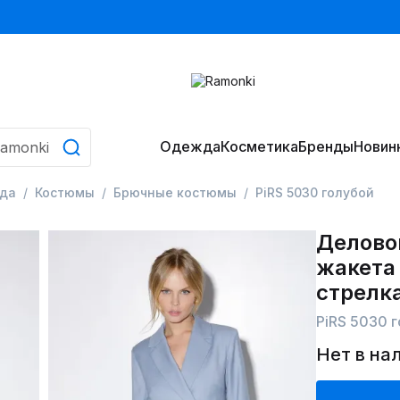
Одежда
Косметика
Бренды
Новин
да
Костюмы
Брючные костюмы
PiRS 5030 голубой
Делово
жакета 
стрелк
PiRS 5030 
Нет в на