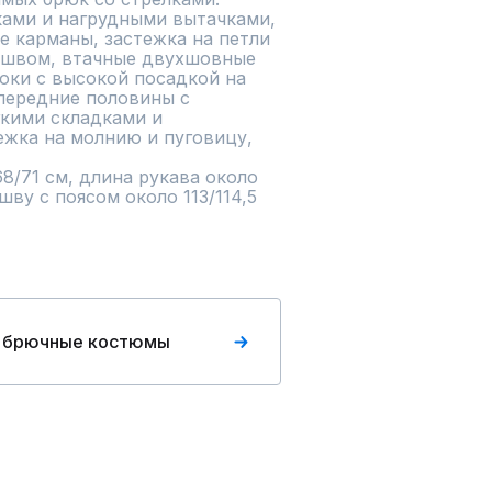
ками и нагрудными вытачками, 
 карманы, застежка на петли 
 швом, втачные двухшовные 
юки с высокой посадкой на 
передние половины с 
кими складками и 
жка на молнию и пуговицу, 
8/71 см, длина рукава около 
ву с поясом около 113/114,5 
 брючные костюмы