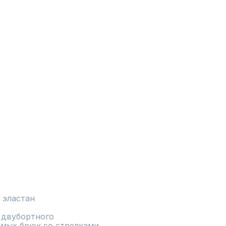
 эластан
двубортного 
мых брюк со стрелками. 