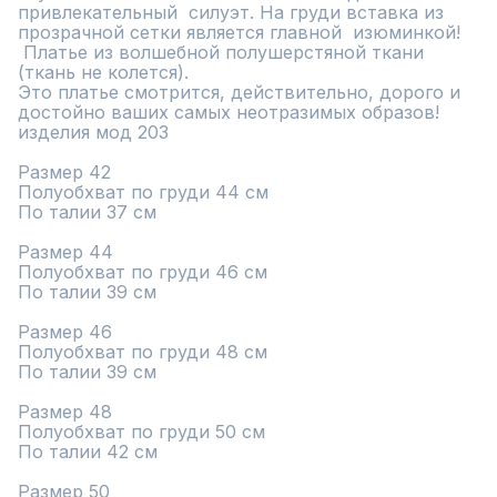
привлекательный  силуэт. На груди вставка из 
прозрачной сетки является главной  изюминкой! 

 Платье из волшебной полушерстяной ткани 
(ткань не колется). 

Это платье смотрится, действительно, дорого и 
достойно ваших самых неотразимых образов!

изделия мод 203

Размер 42

Полуобхват по груди 44 см

По талии 37 см

Размер 44

Полуобхват по груди 46 см

По талии 39 см

Размер 46

Полуобхват по груди 48 см

По талии 39 см

Размер 48

Полуобхват по груди 50 см

По талии 42 см

Размер 50
