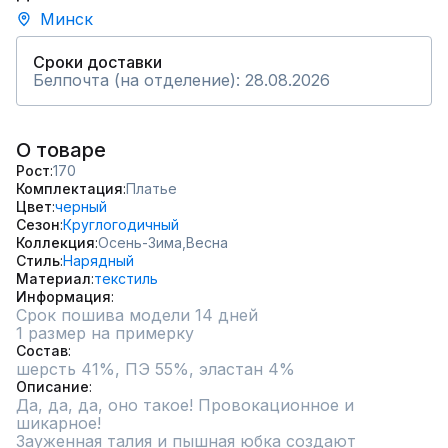
Минск
Сроки доставки
Белпочта (на отделение): 28.08.2026
О товаре
Рост
170
Комплектация
Платье
Цвет
черный
Сезон
Круглогодичный
Коллекция
Осень-Зима,
Весна
Стиль
Нарядный
Материал
текстиль
Информация
Срок пошива модели 14 дней
1 размер на примерку
Состав
шерсть 41%, ПЭ 55%, эластан 4%
Описание
Да, да, да, оно такое! Провокационное и 
шикарное!

Зауженная талия и пышная юбка создают 