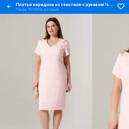
Платье нарядное из текстиля с рукавом ¾ и мягким силуэтом
Панда 150280w розовый