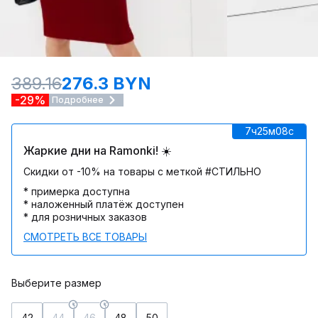
389.16
276.3 BYN
-29%
Подробнее
7ч
25м
08c
Жаркие дни на Ramonki! ☀️
Скидки от -10% на товары с меткой #СТИЛЬНО
* примерка доступна
* наложенный платёж доступен
* для розничных заказов
СМОТРЕТЬ ВСЕ ТОВАРЫ
Выберите размер
42
44
46
48
50