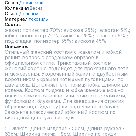
Сезон
Демисезон
Коллекция
Весна
Стиль
Деловой
Материал
текстиль
Состав
жакет: полиэстер 70%; вискоза 25%;  эластан 5%.; 
юбка: полиэстер 70%; вискоза 25%;  эластан 5%.; 
подкладка: полиэстер 55%; вискоза 45%.
Описание
Стильный женский костюм с жакетом и юбкой 
решит вопрос с созданием образов в 
официальном стиле. Трикотажный костюм 
женский хорошо подойдет для прохладного лета 
и межсезонья. Укороченный жакет с двубортным 
воротником украшен четырьмя пуговицами, по 
две в ряд. Дополняет его прямая юбка длиной до 
колена. Костюм пиджак и юбка женские можно 
носить самостоятельно или сочетать с майками, 
футболками, блузками. Для завершения строгих 
образом подойдут туфли-лодочки на каблуке. 
Закажите классический юбочный костюм по 
выгодной цене уже сегодня.

50 Жакет: Длина изделия - 50см, Длина рукава - 
63см, Ширина плеча - 8см, Ширина по груди - 