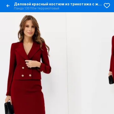
Деловой красный костюм из трикотажа с жакетом и юбкой
Панда 135110w терракотовый