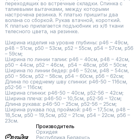
переходящих во встречные складки. Спинка с 
талиевыми вытачками, между которыми 
настрочена резинка. К платью пришиты два 
волана со сборкой. Рукав втачной, короткий.  

К платью прилагается подъюбник из х/б ткани 
телесного цвета, на резинке.

Ширина изделия на уровне глубины: р46 – 49см, 
р48 – 51см, р50 – 53см, р52 – 55см, р54 – 57см, р56 
– 59см;

Ширина по линии талии: р46 – 40см, р48 – 42см, 
р50 – 44см, р52 – 46см,  р54 – 48см, р56 – 50см;

Ширина по линии бедер: р46 – 52см, р48 – 54см, 
р50 – 56см, р52 – 58см, р54 – 60см, р56 – 62см;

Длина по среднему шву спинки: р46-50 – 116см, 
р52-56 – 116см;

Ширина спинки: р46-50 – 40см, р52-56 – 42см;

Ширина плеча: р46-50 – 10,5см, р52-56 – 12см;

Длина рукава: р46-50 – 25см, р52-56 – 25см;

Ширина рукава под проймой: р46 – 17,5см, р48 – 
18,5см, р50 – 19,5см, р52 – 21см, р54 – 22см, р56 – 
23см.
Производитель
Орхидея
Республика Беларусь