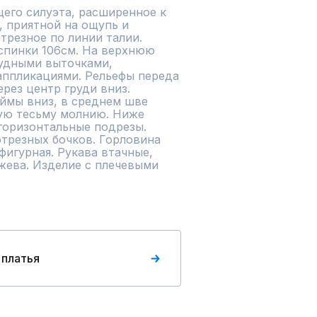
его силуэта, расширенное к 
 приятной на ощупь и 
трезное по линии талии. 
спинки 106см. На верхнюю 
удными выточками, 
ппликациями. Рельефы переда 
рез центр груди вниз. 
ймы вниз, в среднем шве 
ую тесьму молнию. Ниже 
горизонтальные подрезы. 
трезных бочков. Горловина 
фигурная. Рукава втачные, 
ева. Изделие с плечевыми 
 платья