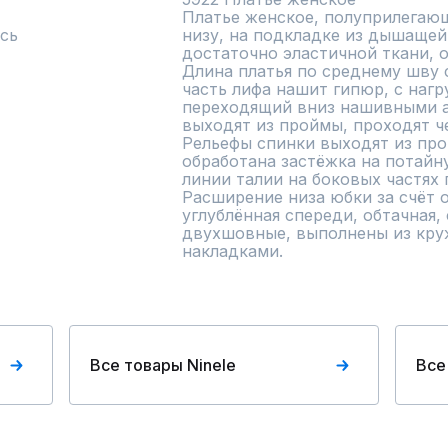
Платье женское, полуприлегающ
сь
низу, на подкладке из дышащей,
достаточно эластичной ткани, о
Длина платья по среднему шву 
часть лифа нашит гипюр, с нагр
переходящий вниз нашивными а
выходят из проймы, проходят че
Рельефы спинки выходят из про
обработана застёжка на потайн
линии талии на боковых частях 
Расширение низа юбки за счёт о
углублённая спереди, обтачная, 
двухшовные, выполнены из круж
накладками.
Все товары Ninele
Все