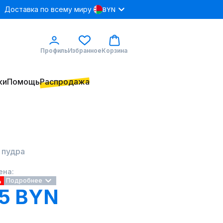
Доставка по всему миру
BYN
Профиль
Избранное
Корзина
ки
Помощь
Распродажа
 пудра
ена:
%
Подробнее
.5 BYN