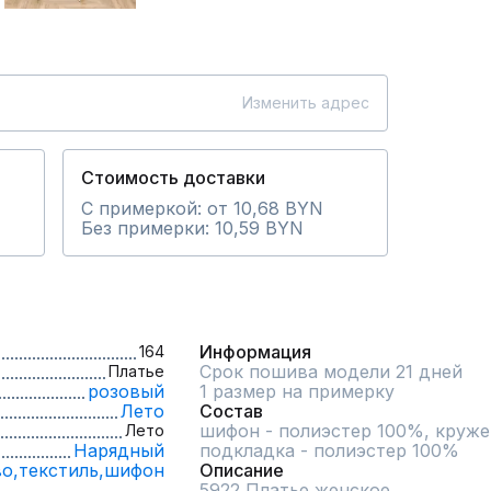
Изменить адрес
Стоимость доставки
С примеркой: от 10,68 BYN
Без примерки: 10,59 BYN
Информация
164
Срок пошива модели 21 дней
Платье
розовый
1 размер на примерку
Лето
Состав
шифон - полиэстер 100%, кружев
Лето
Нарядный
подкладка - полиэстер 100%
о,
текстиль,
шифон
Описание
5922 Платье женское 
