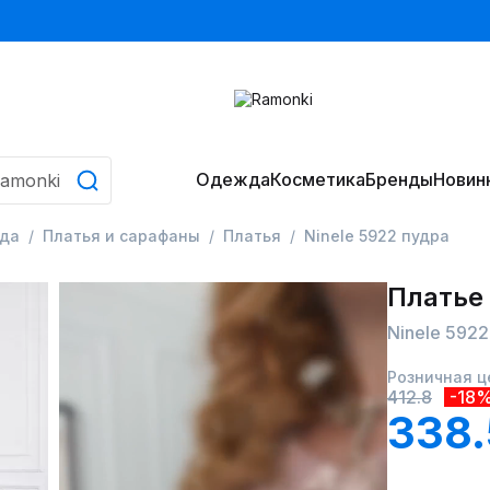
Одежда
Косметика
Бренды
Новин
да
Платья и сарафаны
Платья
Ninele 5922 пудра
Платье
Ninele 5922
Розничная ц
412.8
-18
338