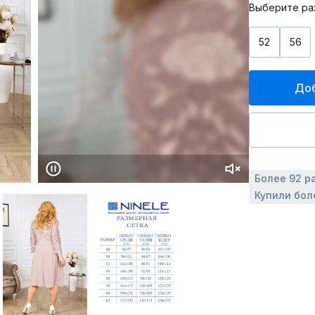
Выберите ра
52
56
Доб
Более 92 р
Купили бол