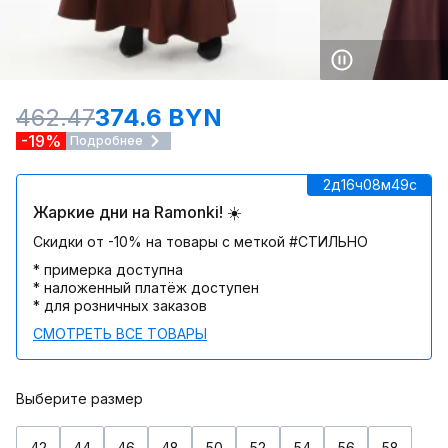
462.47
374.6 BYN
-19%
Подробнее
2д
16ч
08м
49c
Жаркие дни на Ramonki! ☀️
Скидки от -10% на товары с меткой #СТИЛЬНО
* примерка доступна
* наложенный платёж доступен
* для розничных заказов
СМОТРЕТЬ ВСЕ ТОВАРЫ
Выберите размер
42
44
46
48
50
52
54
56
58