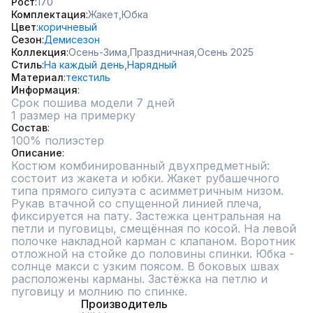
Рост
170
Комплектация
Жакет,
Юбка
Цвет
коричневый
Сезон
Демисезон
Коллекция
Осень-Зима,
Праздничная,
Осень 2025
Стиль
На каждый день,
Нарядный
Материал
текстиль
Информация
Срок пошива модели 7 дней
1 размер на примерку
Состав
100% полиэстер
Описание
Костюм комбинированный двухпредметный: 
состоит из жакета и юбки. Жакет рубашечного 
типа прямого силуэта с асимметричным низом. 
Рукав втачной со спущенной линией плеча, 
фиксируется на пату. Застежка центральная на 
петли и пуговицы, смещённая по косой. На левой 
полочке накладной карман с клапаном. Воротник 
отложной на стойке до половины спинки. Юбка - 
солнце макси с узким поясом. В боковых швах 
расположены карманы. Застёжка на петлю и 
пуговицу и молнию по спинке.
Производитель