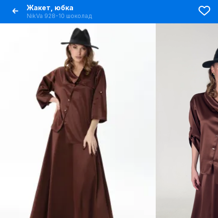
Жакет, юбка
NikVa 928-10 шоколад