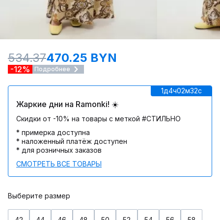
534.37
470.25 BYN
-12%
Подробнее
1д
4ч
02м
32c
Жаркие дни на Ramonki! ☀️
Скидки от -10% на товары с меткой #СТИЛЬНО
* примерка доступна
* наложенный платёж доступен
* для розничных заказов
СМОТРЕТЬ ВСЕ ТОВАРЫ
Выберите размер
42
44
46
48
50
52
54
56
58