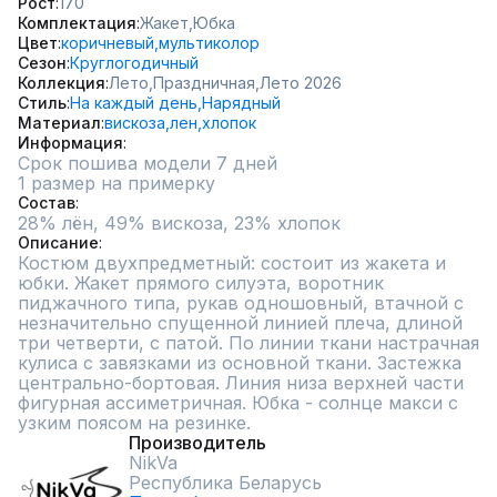
Рост
170
Комплектация
Жакет,
Юбка
Цвет
коричневый,
мультиколор
Сезон
Круглогодичный
Коллекция
Лето,
Праздничная,
Лето 2026
Стиль
На каждый день,
Нарядный
Материал
вискоза,
лен,
хлопок
Информация
Срок пошива модели 7 дней
1 размер на примерку
Состав
Описание
Костюм двухпредметный: состоит из жакета и 
юбки. Жакет прямого силуэта, воротник 
пиджачного типа, рукав одношовный, втачной с 
незначительно спущенной линией плеча, длиной 
три четверти, с патой. По линии ткани настрачная 
кулиса с завязками из основной ткани. Застежка 
центрально-бортовая. Линия низа верхней части 
фигурная ассиметричная. Юбка - солнце макси с 
узким поясом на резинке.
Производитель
NikVa
Республика Беларусь