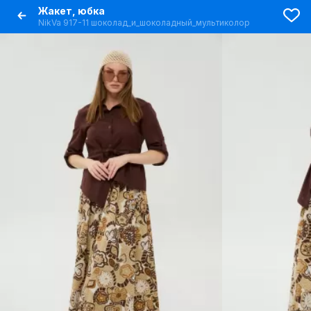
Жакет, юбка
NikVa 917-11 шоколад_и_шоколадный_мультиколор