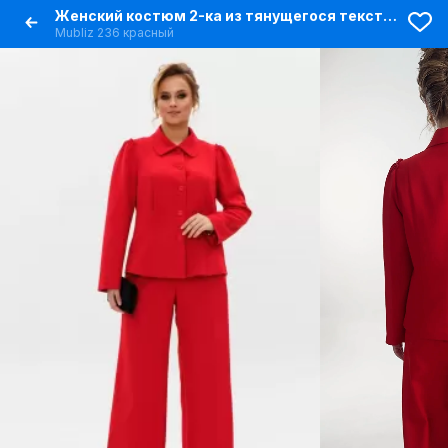
Женский костюм 2-ка из тянущегося текстиля для деловых будней
Mubliz 236 красный