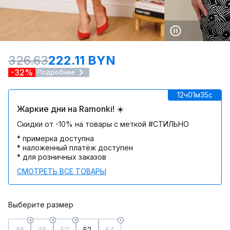
326.63
222.11 BYN
-32%
Подробнее
12ч
01м
35c
Жаркие дни на Ramonki! ☀️
Скидки от -10% на товары с меткой #СТИЛЬНО
* примерка доступна
* наложенный платёж доступен
* для розничных заказов
СМОТРЕТЬ ВСЕ ТОВАРЫ
Выберите размер
46
48
50
52
54