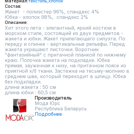
Материал
текстиль,
хлопок
Состав
Жакет  - полиэстер 96%, спандекс 4%

Юбка - хлопок 98%,  спандекс 2%
Описание
Хит этого лета - элегантный, яркий костюм в 
морском стиле, состоящий из двух предметов - 
жакета и юбки. Жакет прилегающего силуэта. По 
переду и спинке - вертикальные рельефы. Перед 
жакета украшают листочки. Воротник 
"фантазийный" с притачной планкой по нижнему 
краю. Полочка жакета на подкладке. Юбка 
прямая, зауженная к низу, на притачном поясе из 
приятной х/б ткани. Застежка на тесьму-молнию в 
среднем шве, который переходит в шлицу. Юбка 
без подкладки.

длина жакета : 50 см

длина юбки : 60,5 см
Производитель
Мода Юрс
Республика Беларусь
Подробнее