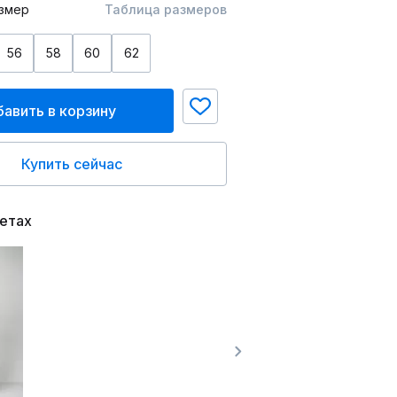
змер
Таблица размеров
56
58
60
62
авить в корзину
Купить сейчас
ветах