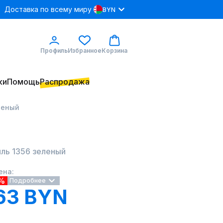
Доставка по всему миру
BYN
Профиль
Избранное
Корзина
ки
Помощь
Распродажа
леный
ль 1356 зеленый
ена:
%
Подробнее
63 BYN