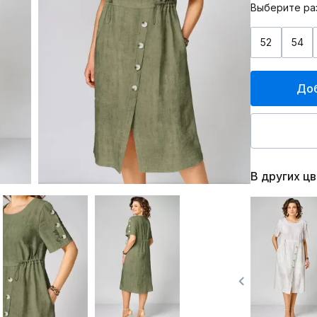
Выберите ра
52
54
Доб
В других ц