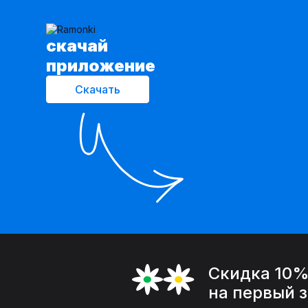
cкачай
приложение
Скачать
Скидка 10
на первый 