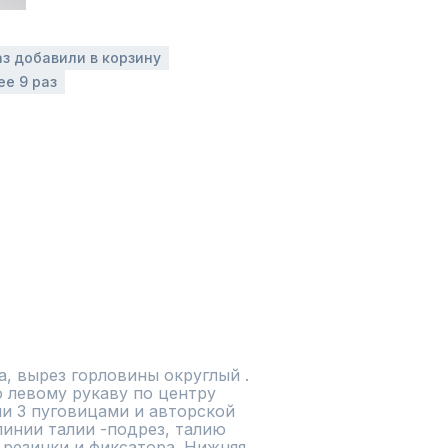
аз добавили в корзину
ее 9 раз
, вырез горловины округлый . 
 левому рукаву по центру 
и 3 пуговицами и авторской 
инии талии -подрез, талию 
езинки и фиксатора. Нижняя 