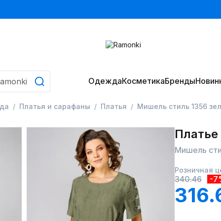
Одежда
Косметика
Бренды
Новин
да
Платья и сарафаны
Платья
Мишель стиль 1356 зе
Платье
Мишель сти
Розничная ц
340.46
-7
316.