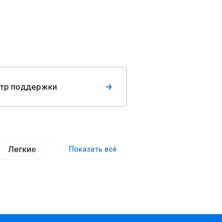
тр поддержки
Легкие
Нарядные
Деловой стиль
Вече
Показать всё