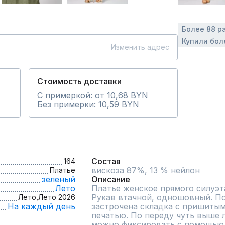
Более 88 р
Купили бол
Изменить адрес
Стоимость доставки
С примеркой: от 10,68 BYN
Без примерки: 10,59 BYN
Состав
164
вискоза 87%, 13 % нейлон
Платье
зеленый
Описание
Лето
Платье женское прямого силуэта
Рукав втачной, одношовный. По
Лето,
Лето 2026
На каждый день
застрочена складка с пришитым
печатью. По переду чуть выше л
можно фиксировать с помощью р