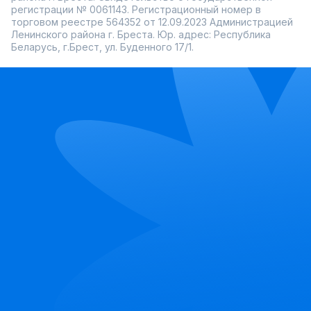
регистрации № 0061143. Регистрационный номер в
торговом реестре 564352 от 12.09.2023 Администрацией
Ленинского района г. Бреста. Юр. адрес: Республика
Беларусь, г.Брест, ул. Буденного 17/1.