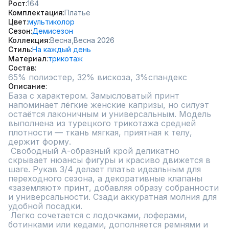
Рост
164
Комплектация
Платье
Цвет
мультиколор
Сезон
Демисезон
Коллекция
Весна,
Весна 2026
Стиль
На каждый день
Материал
трикотаж
Состав
65% полиэстер, 32% вискоза, 3%спандекс
Описание
База с характером. Замысловатый принт 
напоминает лёгкие женские капризы, но силуэт 
остаётся лаконичным и универсальным. Модель 
выполнена из турецкого трикотажа средней 
плотности — ткань мягкая, приятная к телу, 
держит форму.

 Свободный А-образный крой деликатно 
скрывает нюансы фигуры и красиво движется в 
шаге. Рукав 3/4 делает платье идеальным для 
переходного сезона, а декоративные клапаны 
«заземляют» принт, добавляя образу собранности 
и универсальности. Сзади аккуратная молния для 
удобной посадки.

 Легко сочетается с лодочками, лоферами, 
ботинками или кедами, дополняется ремнями и 