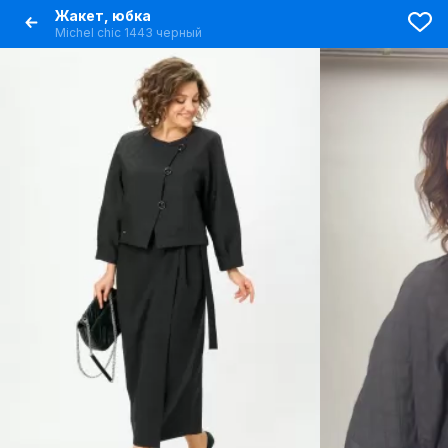
Жакет, юбка
Michel chic 1443 черный