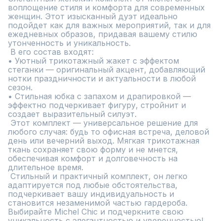
воплощение стиля и комфорта для современных 
женщин. Этот изысканный дуэт идеально 
подойдет как для важных мероприятий, так и для 
ежедневных образов, придавая вашему стилю 
утонченность и уникальность.

 В его состав входят:

• Уютный трикотажный жакет с эффектом 
стеганки — оригинальный акцент, добавляющий 
нотки праздничности и актуальности в любой 
сезон.

• Стильная юбка с запахом и драпировкой — 
эффектно подчеркивает фигуру, стройнит и 
создает выразительный силуэт.

 Этот комплект — универсальное решение для 
любого случая: будь то офисная встреча, деловой 
день или вечерний выход. Мягкая трикотажная 
ткань сохраняет свою форму и не мнется, 
обеспечивая комфорт и долговечность на 
длительное время.

 Стильный и практичный комплект, он легко 
адаптируется под любые обстоятельства, 
подчеркивает вашу индивидуальность и 
становится незаменимой частью гардероба. 
Выбирайте Michel Chic и подчеркните свою 
уникальность с элегантностью и уверенностью!
