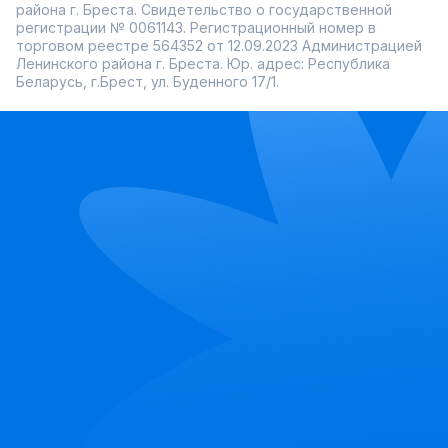
района г. Бреста. Свидетельство о государственной
регистрации № 0061143. Регистрационный номер в
торговом реестре 564352 от 12.09.2023 Администрацией
Ленинского района г. Бреста. Юр. адрес: Республика
Беларусь, г.Брест, ул. Буденного 17/1.