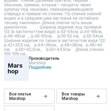
формы. Тонкие двойные бретели, первые 
обычные, прямые, вторые – продеты через 
кулиску под чашками, перекрещивающиеся 
спереди и прямые по спинке. По спинке низкий 
вырез и в среднем шве застежка на потайную 
тесьму «молнию». Длина платья чуть выше 
щиколотки.          Ширина изделия под проймой 
1/2 (в застегнуттом виде) р.42-44см, р.44-48см,  
р.46-48см   , р.48-50см,    р.50-52 см,   р.52-54см            
Ширина изделия по талии в застегнутом виде 1/2:  
р.42=33.5 см,   р.44=36см,   р.46=38см,  р.48=40 
см,    р.50=42,5см,    р.52=44.5см    Длина спинки 
105-109 см.
Производитель
Marshop
Mars
Подробнее
hop
Все платья
Все товары
Marshop
Marshop