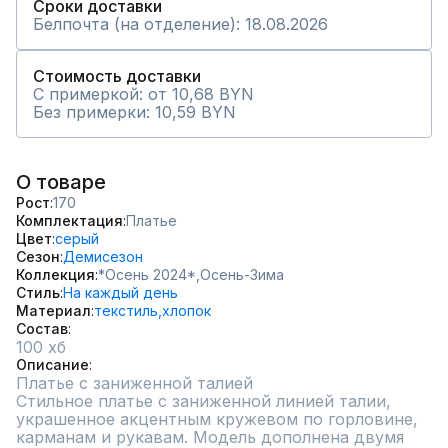
Сроки доставки
Белпочта (на отделение): 18.08.2026
Стоимость доставки
С примеркой: от 10,68 BYN
Без примерки: 10,59 BYN
О товаре
Рост
170
Комплектация
Платье
Цвет
серый
Сезон
Демисезон
Коллекция
*Осень 2024*,
Осень-Зима
Стиль
На каждый день
Материал
текстиль,
хлопок
Состав
100 хб
Описание
Платье с заниженной талией  

Стильное платье с заниженной линией талии, 
украшенное акцентным кружевом по горловине, 
карманам и рукавам. Модель дополнена двумя 