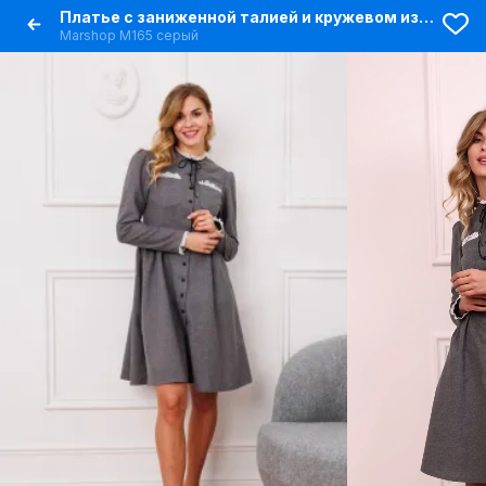
Платье с заниженной талией и кружевом из фланели
Marshop М165 серый