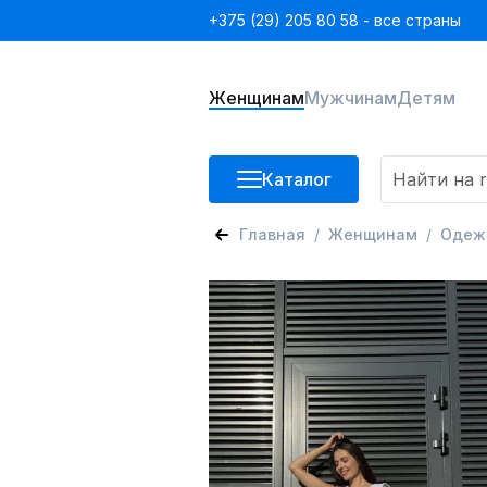
+375 (29) 205 80 58 - все страны
Женщинам
Мужчинам
Детям
Каталог
Главная
Женщинам
Одеж