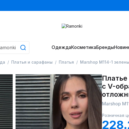
Одежда
Косметика
Бренды
Новин
да
Платья и сарафаны
Платья
Marshop М114-1 зелен
Платье
с V-об
отложн
Marshop М1
Розничная ц
228