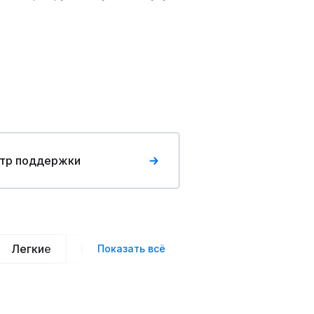
тр поддержки
Легкие
Нарядные
Деловой стиль
Вече
Показать всё