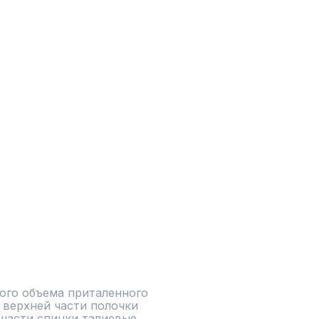
ого объема приталенного 
 верхней части полочки 
части спинки талиевые 