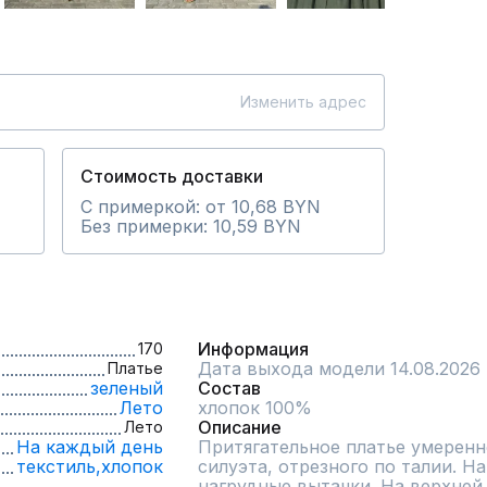
Изменить адрес
Стоимость доставки
С примеркой: от 10,68 BYN
Без примерки: 10,59 BYN
Информация
170
Дата выхода модели 14.08.2026
Платье
зеленый
Состав
Лето
хлопок 100%
Описание
Лето
На каждый день
Притягательное платье умеренн
текстиль,
хлопок
силуэта, отрезного по талии. На
нагрудные вытачки. На верхней 