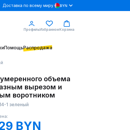
Доставка по всему миру
BYN
Профиль
Избранное
Корзина
ки
Помощь
Распродажа
ый
 умеренного объема
разным вырезом и
ым воротником
14-1 зеленый
ена:
.29 BYN