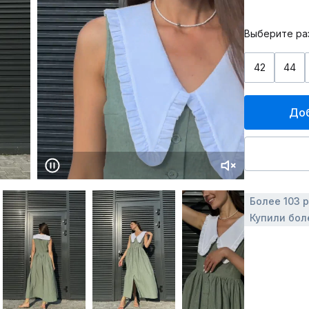
Выберите ра
42
44
Доб
Более 103 
Купили бол