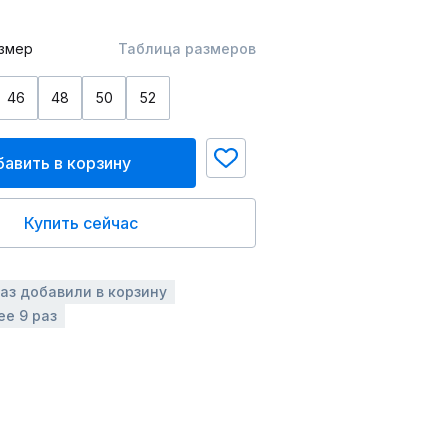
змер
Таблица размеров
46
48
50
52
авить в корзину
Купить сейчас
раз добавили в корзину
ее 9 раз