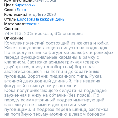
Комплектация
Жакет,
Юбка
Цвет
бирюзовый
Сезон
Лето
Коллекция
Лето,
Лето 2026
Стиль
Деловой,
На каждый день
Материал
текстиль
Состав
74% ПЭ, 20% вискоза, 6% спандекс
Описание
Комплект женский состоящий из жакета и юбки. 
Жакет полуприлегающего силуэта на подкладке. 
По переду и спинке фигурные рельефы,в рельефах 
переда функциональные карманы в рамку с 
клапаном. Застежка асимметричная (сверху 
двубортная,снизу однобортная) бортовая 
застегивающаяся  на петли и декоративные 
пуговицы. Воротник пиджачного типа. Рукав 
втачной двухшовный длинный. Низ изделия 
фигурный с выступом у застежки.

Юбка полуприлегающего силуэта на подкладке 
зауженная к низу на обтачке (без пояса), По 
переду асимметричный подрез имитирующий 
застежку с петлями и декоративными 
пуговицами. В подрезе переда шлица, застежка 
на потайную тесьму-молнию в левом боковом 