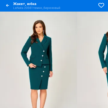
Жакет, юбка
LeNata 20561 темно_бирюзовый