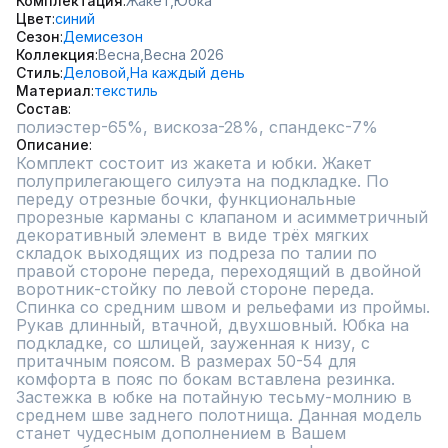
Комплектация
Жакет,
Юбка
Цвет
синий
Сезон
Демисезон
Коллекция
Весна,
Весна 2026
Стиль
Деловой,
На каждый день
Материал
текстиль
Состав
полиэстер-65%, вискоза-28%, спандекс-7%
Описание
Комплект состоит из жакета и юбки. Жакет 
полуприлегающего силуэта на подкладке. По 
переду отрезные бочки, функциональные 
прорезные карманы с клапаном и асимметричный 
декоративный элемент в виде трёх мягких 
складок выходящих из подреза по талии по 
правой стороне переда, переходящий в двойной 
воротник-стойку по левой стороне переда. 
Спинка со средним швом и рельефами из проймы. 
Рукав длинный, втачной, двухшовный. Юбка на 
подкладке, со шлицей, зауженная к низу, с 
притачным поясом. В размерах 50-54 для 
комфорта в пояс по бокам вставлена резинка. 
Застежка в юбке на потайную тесьму-молнию в 
среднем шве заднего полотнища. Данная модель 
станет чудесным дополнением в Вашем 