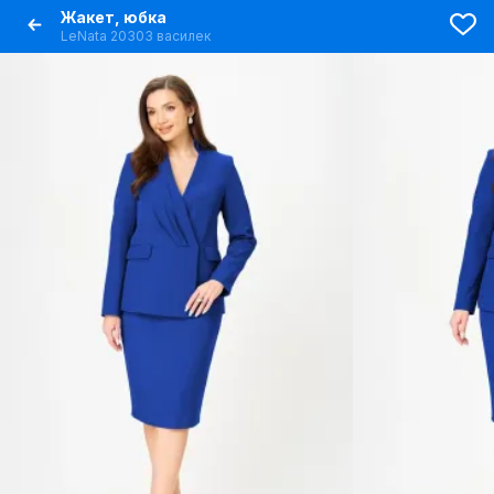
Жакет, юбка
LeNata 20303 василек