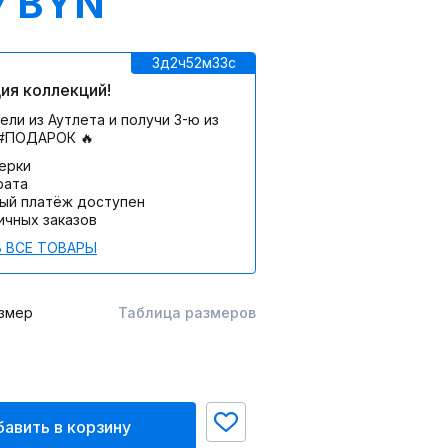
7 BYN
3д
2ч
52м
33c
ия коллекций!
ели из Аутлета и получи 3-ю из
 #ПОДАРОК 🔥
мерки
рата
ый платёж доступен
ичных заказов
 ВСЕ ТОВАРЫ
змер
Таблица размеров
авить в корзину