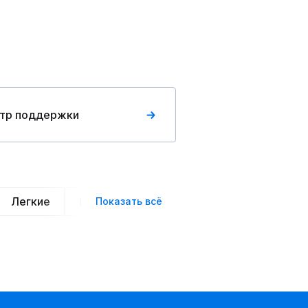
тр поддержки
Легкие
Нарядные
Деловой стиль
Вече
Показать всё