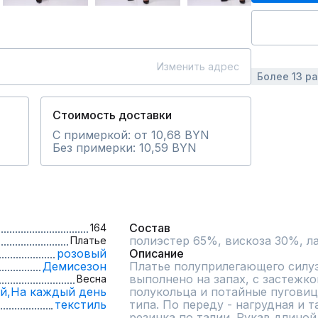
Изменить адрес
Более 13 р
Стоимость доставки
С примеркой: от 10,68 BYN
Без примерки: 10,59 BYN
Состав
164
полиэстер 65%, вискоза 30%, л
Платье
розовый
Описание
Демисезон
Платье полуприлегающего силуэ
выполнено на запах, с застежко
Весна
й,
На каждый день
полукольца и потайные пуговиц
текстиль
типа. По переду - нагрудная и т
резинка по талии. Рукав длиной 