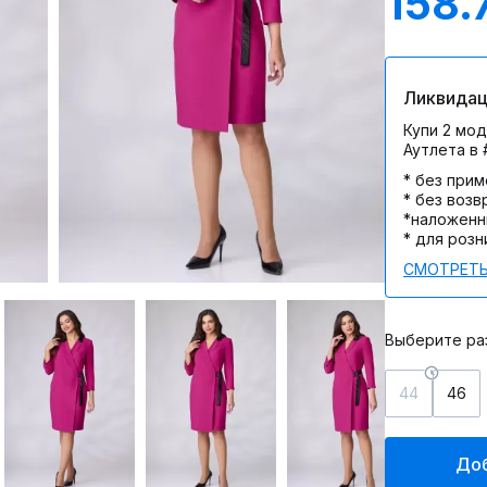
158.
Ликвидац
Купи 2 мод
Аутлета в
* без при
* без возв
*наложенн
* для розн
СМОТРЕТЬ
Выберите ра
44
46
Доб