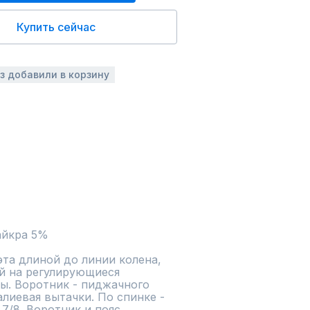
Купить сейчас
аз добавили в корзину
айкра 5%
та длиной до линии колена, 
й на регулирующиеся 
ы. Воротник - пиджачного 
алиевая вытачки. По спинке - 
7/8. Воротник и пояс 