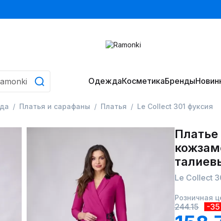
Одежда
Косметика
Бренды
Новин
да
Платья и сарафаны
Платья
Le Collect 301 фуксия
Платье 
кожзам
талиев
Le Collect 
Розничная ц
244.15
-3