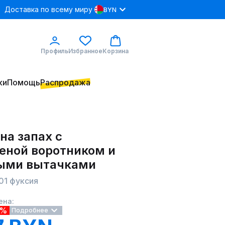
Доставка по всему миру
BYN
Профиль
Избранное
Корзина
ки
Помощь
Распродажа
на запах с
еной воротником и
ыми вытачками
301 фуксия
ена:
5%
Подробнее