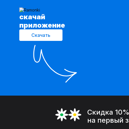
cкачай
приложение
Скачать
Скидка 10
на первый 