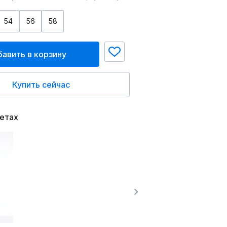
54
56
58
авить в корзину
Купить сейчас
ветах