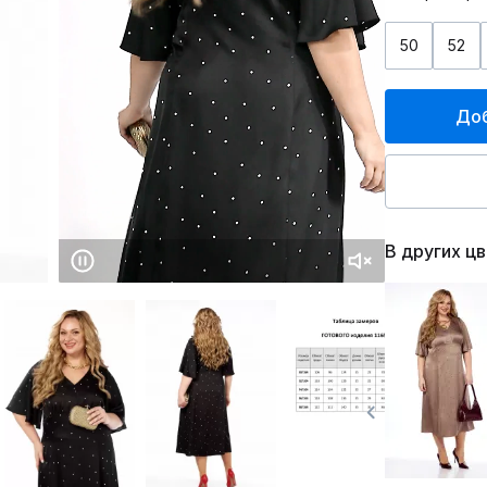
50
52
Доб
В других ц