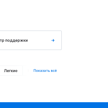
тр поддержки
Легкие
Нарядные
Деловой стиль
Вече
Показать всё