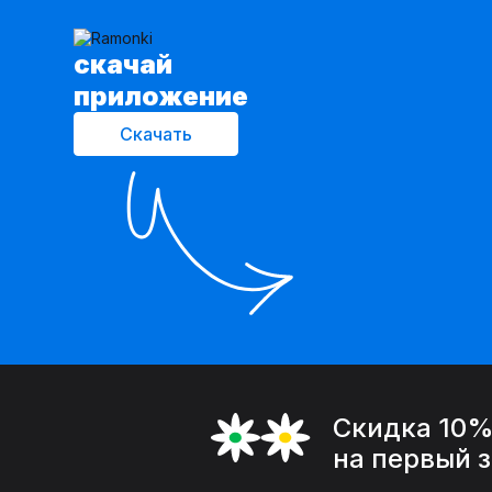
cкачай
приложение
Скачать
Скидка 10
на первый 