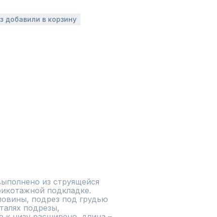
аз добавили в корзину
ыполнено из струящейся 
рикотажной подкладке. 
овины, подрез под грудью 
талях подрезы, 
к низу расширено, длина – 