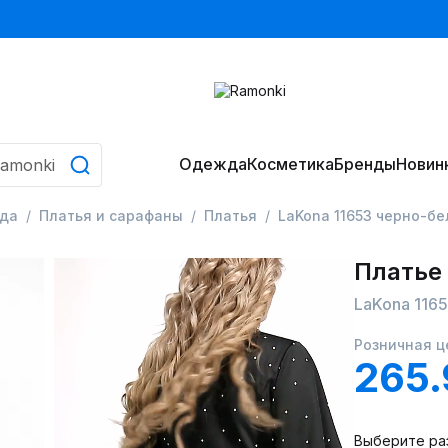
Одежда
Косметика
Бренды
Новин
да
Платья и сарафаны
Платья
LaKona 11653 черно-бе
Платье
LaKona 116
Розничная ц
265
Выберите ра