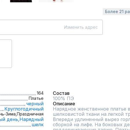
Более 21 р
Изменить адрес
Состав
164
100% ПЭ
Платье
черный
Описание
Круглогодичный
Нарядное женственное платье в
шелковистой ткани на легкой т
нь-Зима,
Праздничная
ый день,
Нарядный
Впереди удлиненный вырез горл
шелк
сборкой на лифе. На боковых де
поддерживающие талию. Платье 