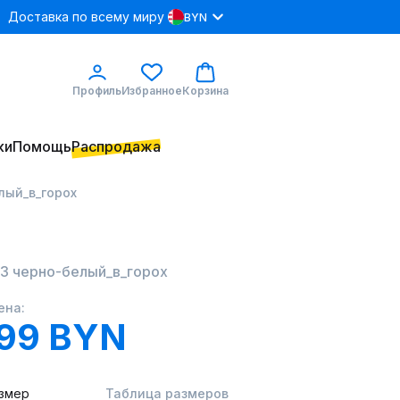
Доставка по всему миру
BYN
Профиль
Избранное
Корзина
ки
Помощь
Распродажа
лый_в_горох
53 черно-белый_в_горох
ена:
.99 BYN
змер
Таблица размеров