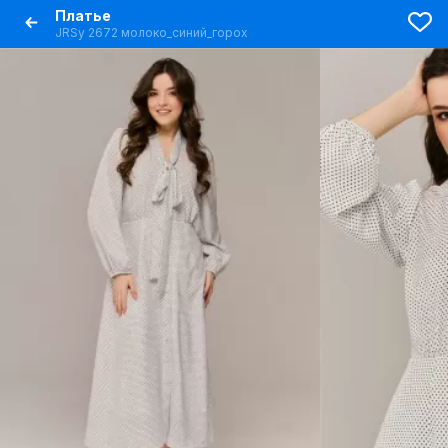
Платье
JRSy 2672 молоко_синий_горох