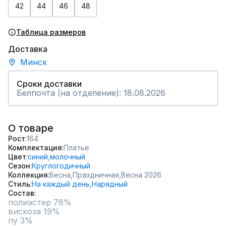
42
44
46
48
Таблица размеров
Доставка
Минск
Сроки доставки
Белпочта (на отделение): 18.08.2026
О товаре
Рост
164
Комплектация
Платье
Цвет
синий,
молочный
Сезон
Круглогодичный
Коллекция
Весна,
Праздничная,
Весна 2026
Стиль
На каждый день,
Нарядный
Состав
полиэстер 78%

вискоза 19%

пу 3%
