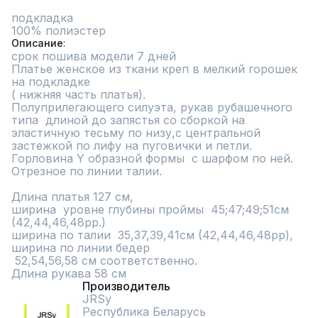
подкладка 

100% полиэстер
Описание
срок пошива модели 7 дней

Платье женское из ткани креп в мелкий горошек   
на подкладке 

( нижняя часть платья).

Полуприлегающего силуэта, рукав рубашечного 
типа  длиной до запястья со сборкой на 
эластичную тесьму по низу,с центральной 
застежкой по лифу на пуговички и петли.

Горловина Y образной формы  с шарфом по ней.

Отрезное по линии талии.

Длина платья 127 см,

ширина  уровне глубины проймы  45;47;49;51см 
(42,44,46,48рр.)

ширина по талии  35,37,39,41см (42,44,46,48рр),

ширина по линии бедер

 52,54,56,58 см соответственно. 

Длина рукава 58 см
Производитель
JRSy
Республика Беларусь