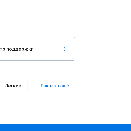
тр поддержки
Легкие
Нарядные
Деловой стиль
Вече
Показать всё