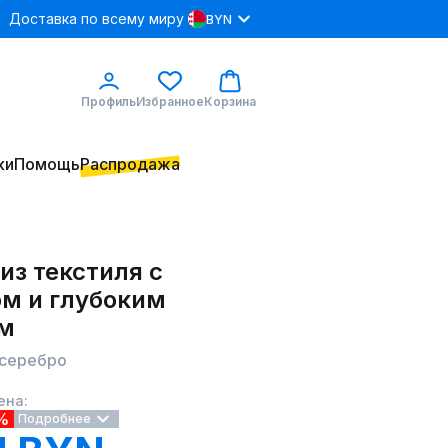
Доставка по всему миру
BYN
Профиль
Избранное
Корзина
ки
Помощь
Распродажа
из текстиля с
ом и глубоким
м
 серебро
ена:
%
Подробнее