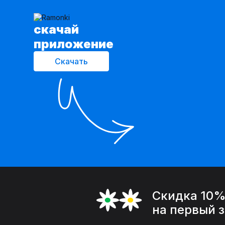
cкачай
приложение
Скачать
Скидка 10
на первый 