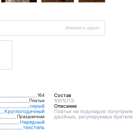
Изменить адрес
Состав
164
100%ПЭ
Платье
серый
Описание
Круглогодичный
Платье на подкладке полуприлег
двойных, регулируемых бретелях
Праздничная
Нарядный
текстиль