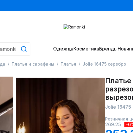
Одежда
Косметика
Бренды
Новин
да
Платья и сарафаны
Платья
Jolie 16475 серебро
Платье 
разрез
вырезо
Jolie 16475
Розничная ц
269.25
-6