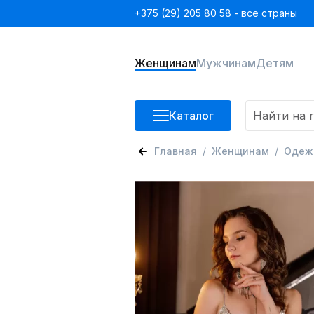
+375 (29) 205 80 58 - все страны
Женщинам
Мужчинам
Детям
Каталог
Главная
Женщинам
Одеж