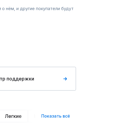
 о нём, и другие покупатели будут
тр поддержки
Легкие
Нарядные
Деловой стиль
Вече
Показать всё