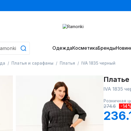
Одежда
Косметика
Бренды
Новин
да
Платья и сарафаны
Платья
IVA 1835 черный
Платье
IVA 1835 ч
Розничная ц
274.6
-14
236.