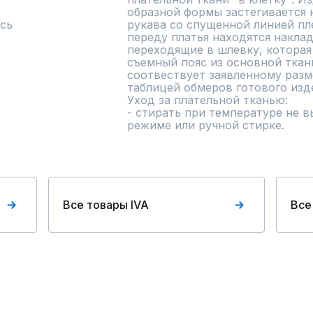
образной формы застегивается н
сь
рукава со спущенной линией пле
переду платья находятся накла
переходящие в шлевку, которая 
съемный пояс из основной ткани
соотвествует заявленному разме
таблицей обмеров готового изделия.                                                                          
Уход за плательной тканью:                                                           
- стирать при температуре не в
режиме или ручной стирке.
Все товары IVA
Все