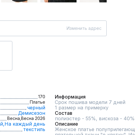
Изменить адрес
Информация
170
Срок пошива модели 7 дней
Платье
черный
1 размер на примерку
Демисезон
Состав
полиэстер - 55%, вискоза - 40%
Весна,
Весна 2026
й,
На каждый день
Описание
текстиль
Женское платье полуприлегающе
плательной ткани "в клетку". И