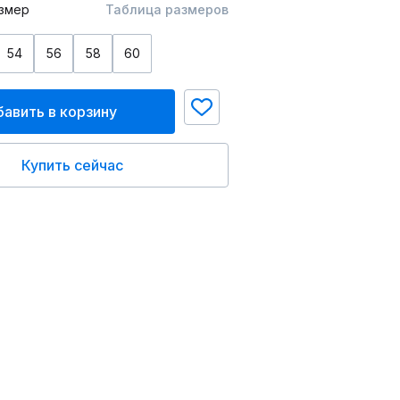
змер
Таблица размеров
54
56
58
60
авить в корзину
Купить сейчас