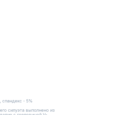
, спандекс - 5%
го силуэта выполнено из 
зделие с горловиной V-