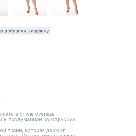
аз добавили в корзину
н
уэта в стиле oversize — 
и и продуманной конструкции.

ой ткани, которая держит 
в носке. Модель представлена 