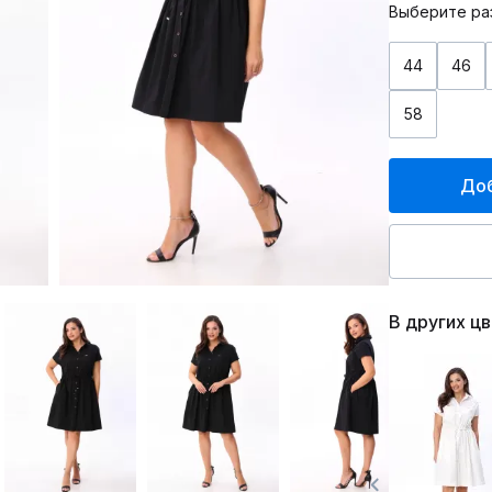
Выберите ра
44
46
58
Доб
В других ц