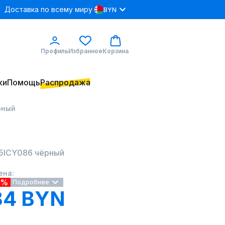
Доставка по всему миру
BYN
Профиль
Избранное
Корзина
ки
Помощь
Распродажа
ёрный
25ICY086 чёрный
ена:
0%
Подробнее
84 BYN