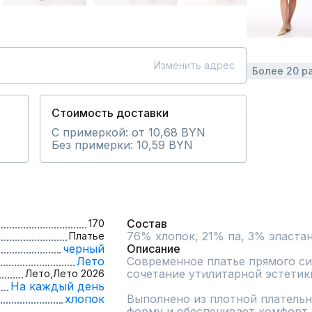
Изменить адрес
Более 20 р
Стоимость доставки
С примеркой: от 10,68 BYN
Без примерки: 10,59 BYN
Состав
170
76% хлопок, 21% па, 3% эласта
Платье
черный
Описание
Лето
Современное платье прямого сил
сочетание утилитарной эстетик
Лето,
Лето 2026
На каждый день
хлопок
Выполнено из плотной плательн
форму и обеспечивает комфорт 