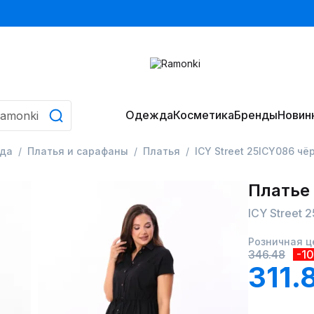
Одежда
Косметика
Бренды
Новин
да
Платья и сарафаны
Платья
ICY Street 25ICY086 ч
Платье
ICY Street 
Розничная ц
346.48
-1
311.