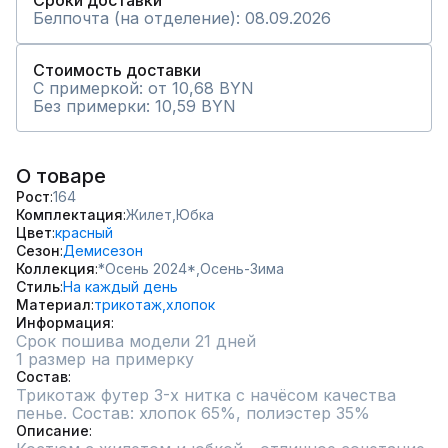
Сроки доставки
Белпочта (на отделение): 08.09.2026
Стоимость доставки
С примеркой: от 10,68 BYN
Без примерки: 10,59 BYN
О товаре
Рост
164
Комплектация
Жилет,
Юбка
Цвет
красный
Сезон
Демисезон
Коллекция
*Осень 2024*,
Осень-Зима
Стиль
На каждый день
Материал
трикотаж,
хлопок
Информация
Срок пошива модели 21 дней
1 размер на примерку
Состав
Трикотаж футер 3-х нитка с начёсом качества 
Описание