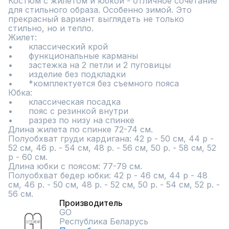
Костюм с жилетом и юбкой - отличное сочетание 
для стильного образа. Особенно зимой. Это 
прекрасный вариант выглядеть не только 
стильно, но и тепло.

Жилет:

•	классический крой

•	функциональные карманы

•	застежка на 2 петли и 2 пуговицы

•	изделие без подкладки

•	*комплектуется без съемного пояса

Юбка:

•	классическая посадка

•	пояс с резинкой внутри

•	разрез по низу на спинке

Длина жилета по спинке 72-74 см.

Полуобхват груди кардигана: 42 р - 50 см, 44 р - 
52 см, 46 р. - 54 см, 48 р. - 56 см, 50 р. - 58 см, 52 
р - 60 см.

Длина юбки с поясом: 77-79 см.

Полуобхват бедер юбки: 42 р - 46 см, 44 р - 48 
см, 46 р. - 50 см, 48 р. - 52 см, 50 р. - 54 см, 52 р. - 
56 см.
Производитель
GO
Республика Беларусь