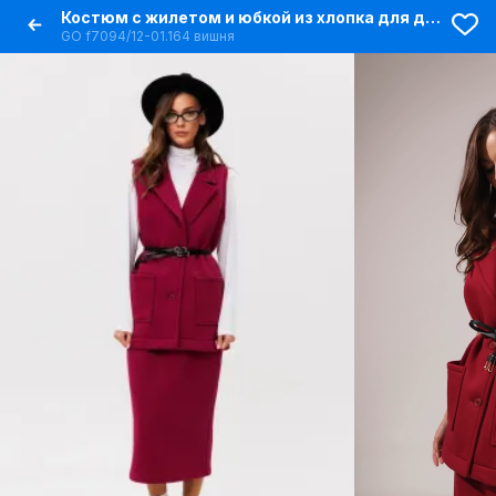
Костюм с жилетом и юбкой из хлопка для демисезона
GO f7094/12-01.164 вишня