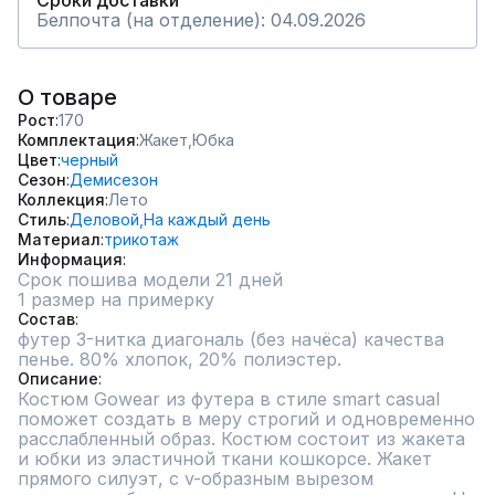
Сроки доставки
Белпочта (на отделение): 04.09.2026
О товаре
Рост
170
Комплектация
Жакет,
Юбка
Цвет
черный
Сезон
Демисезон
Коллекция
Лето
Стиль
Деловой,
На каждый день
Материал
трикотаж
Информация
Срок пошива модели 21 дней
1 размер на примерку
Состав
футер 3-нитка диагональ (без начёса) качества 
пенье. 80% хлопок, 20% полиэстер.
Описание
Костюм Gowear из футера в стиле smart casual 
поможет создать в меру строгий и одновременно 
расслабленный образ. Костюм состоит из жакета 
и юбки из эластичной ткани кошкорсе. Жакет 
прямого силуэт, с v-образным вырезом 