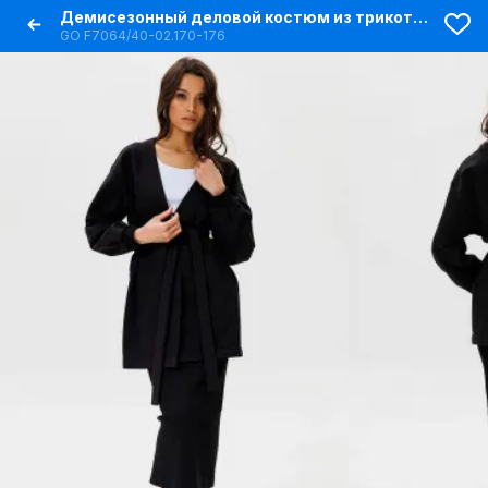
Демисезонный деловой костюм из трикотажа черный
GO F7064/40-02.170-176