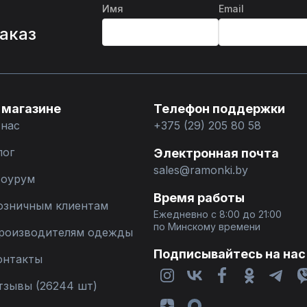
Имя
Email
%
заказ
 магазине
Телефон поддержки
 нас
+375 (29) 205 80 58
лог
Электронная почта
sales@ramonki.by
оурум
Время работы
озничным клиентам
Ежедневно с 8:00 до 21:00
по Минскому времени
роизводителям одежды
Подписывайтесь на нас
онтакты
тзывы (26244 шт)