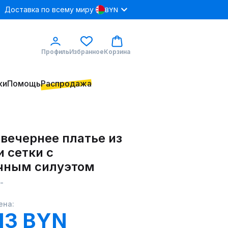
Доставка по всему миру
BYN
Профиль
Избранное
Корзина
ки
Помощь
Распродажа
вечернее платье из
 сетки с
чным силуэтом
-
ена:
13 BYN