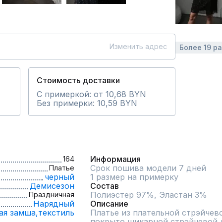
Изменить адрес
Более 19 р
Стоимость доставки
С примеркой: от 10,68 BYN
Без примерки: 10,59 BYN
Информация
164
Срок пошива модели 7 дней
Платье
черный
1 размер на примерку
Демисезон
Состав
Полиэстер 97%, Эластан 3%
Праздничная
Нарядный
Описание
ая замша,
текстиль
Платье из плательной стрэйчево
покрыто шикарной стрэйчевой д