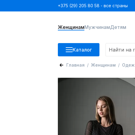
+375 (29) 205 80 58 - все страны
Женщинам
Мужчинам
Детям
Каталог
Главная
Женщинам
Одеж