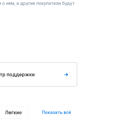
 о нём, и другие покупатели будут
тр поддержки
Легкие
Нарядные
Деловой стиль
Вече
Показать всё