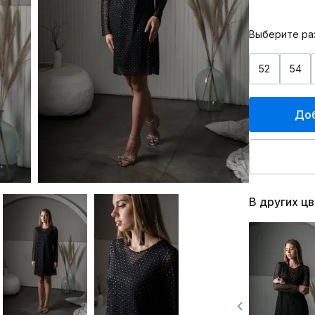
Выберите ра
52
54
Доб
В других ц