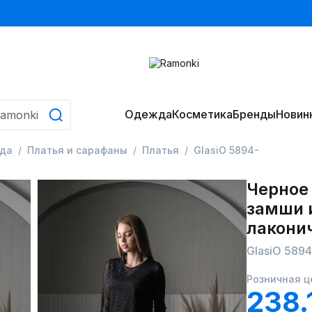
Одежда
Косметика
Бренды
Новин
да
Платья и сарафаны
Платья
GlasiO 5894-
Черное 
замши и
лакони
GlasiO 5894
Розничная ц
238.