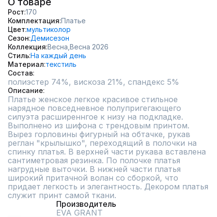
О товаре
Рост
170
Комплектация
Платье
Цвет
мультиколор
Сезон
Демисезон
Коллекция
Весна,
Весна 2026
Стиль
На каждый день
Материал
текстиль
Состав
полиэстер 74%, вискоза 21%, спандекс 5%
Описание
Платье женское легкое красивое стильное 
нарядное повседневное полупригегающего 
силуэта расширеннгое к низу на подкладке. 
Выполнено из шифона с трендовым принтом. 
Вырез горловины фигурный на обтачке, рукав 
реглан "крылышко", переходящий в полочки на 
спинку платья. В верхней части рукава вставлена 
сантиметровая резинка. По полочке платья 
нагрудные выточки. В нижней части платья 
широкий притачной волан со сборкой, что 
придает легкость и элегантность. Декором платья 
служит принт самой ткани.
Производитель
EVA GRANT