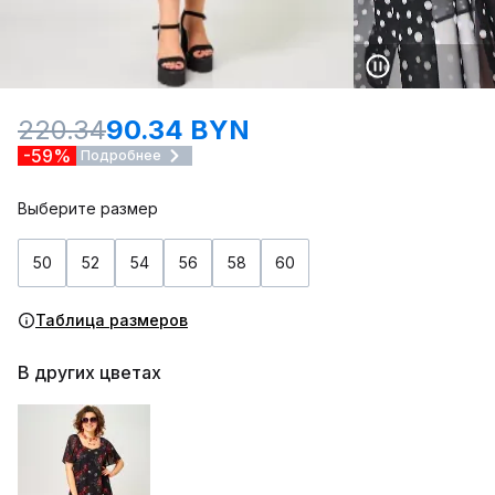
220.34
90.34 BYN
-59%
Подробнее
Выберите размер
50
52
54
56
58
60
Таблица размеров
В других цветах